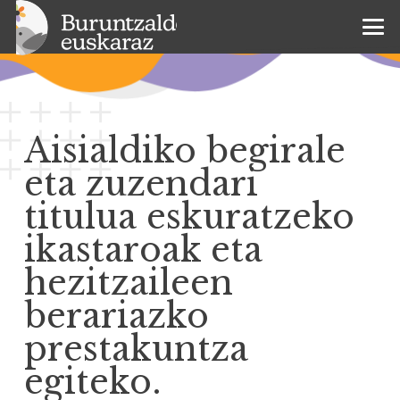
Aisialdiko begirale
eta zuzendari
titulua eskuratzeko
ikastaroak eta
hezitzaileen
berariazko
prestakuntza
egiteko.