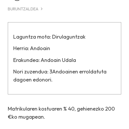
BURUNTZALDEA
Laguntza mota:
Dirulaguntzak
Herria:
Andoain
Erakundea:
Andoain Udala
Nori zuzendua:
3Andoainen erroldatuta
dagoen edonori.
Matrikularen kostuaren % 40, gehienezko 200
€ko mugapean.