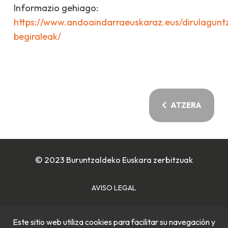
Informazio gehiago:
https://www.andoaindarraeuskaraz.eus/dirulaguntz
begiraleak/
ATZERA
© 2023 Buruntzaldeko Euskara zerbitzuak
AVISO LEGAL
POLÍTICA DE COOKIES
Este sitio web utiliza cookies para facilitar su navegación y