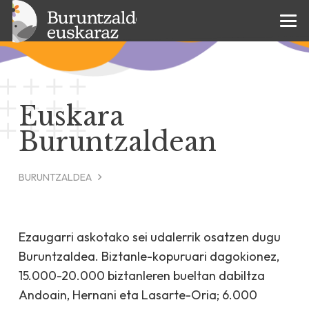
Euskara
Buruntzaldean
BURUNTZALDEA
Ezaugarri askotako sei udalerrik osatzen dugu
Buruntzaldea. Biztanle-kopuruari dagokionez,
15.000-20.000 biztanleren bueltan dabiltza
Andoain, Hernani eta Lasarte-Oria; 6.000