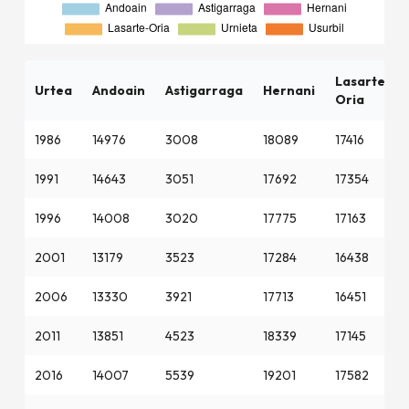
Lasarte-
Urtea
Andoain
Astigarraga
Hernani
Oria
1986
14976
3008
18089
17416
1991
14643
3051
17692
17354
1996
14008
3020
17775
17163
2001
13179
3523
17284
16438
2006
13330
3921
17713
16451
2011
13851
4523
18339
17145
2016
14007
5539
19201
17582