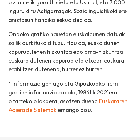
biztanletik gora Urnieta eta Usurbil, eta 7.000
inguru ditu Astigarragak. Soziolinguistikoki ere
aniztasun handiko eskualdea da.
Ondoko grafiko hauetan euskaldunen datuak
soilik aurkituko dituzu. Hau da, euskaldunen
kopurua, lehen hizkuntza edo ama-hizkuntza
euskara dutenen kopurua eta etxean euskara
erabiltzen dutenena, hurrenez hurren.
* Informazio gehiago eta Gipuzkoako herri
guztien informazio zabala, 1986tik 2021era
bitarteko bilakaera jasotzen duena
Euskararen
Adierazle Sistemak
emango dizu.