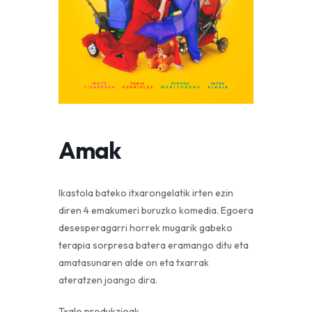
Amak
Ikastola bateko itxarongelatik irten ezin
diren 4 emakumeri buruzko komedia. Egoera
desesperagarri horrek mugarik gabeko
terapia sorpresa batera eramango ditu eta
amatasunaren alde on eta txarrak
ateratzen joango dira.
Txalo produkzioak