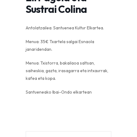
Sustrai Colina
Antolatzailea: Santuenea Kultur Elkartea.
Menua: 35€ Txartela salgai Esnaola
janaridendan.
Menua: Txistorra, bakailaoa saltsan,
saiheskia, gazta, irasagarra eta intxaurrak,
kafea eta kopa.
Santueneako Ibai-Ondo elkartean