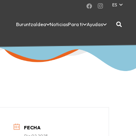
ES
Buruntzaldea
Noticias
Para ti
Ayudas
FECHA
Dic 02 2025