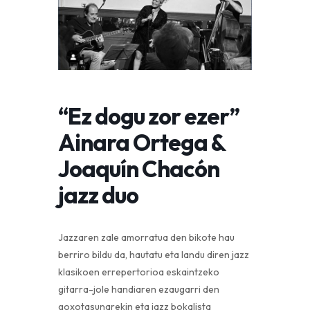
“Ez dogu zor ezer”
Ainara Ortega &
Joaquín Chacón
jazz duo
Jazzaren zale amorratua den bikote hau
berriro bildu da, hautatu eta landu diren jazz
klasikoen errepertorioa eskaintzeko
gitarra-jole handiaren ezaugarri den
goxotasunarekin eta jazz bokalista