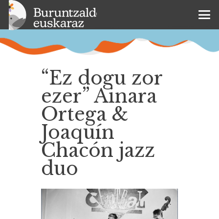
“Ez dogu zor
ezer” Ainara
Ortega &
Joaquín
Chacón jazz
duo