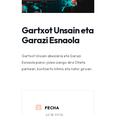
Gartxot Unsain eta
Garazi Esnaola
Gartxot Unsain abeslaria eta Garazi
Esnaola piano-jolea izango dira Otieta
parkean, kontzertu intimo eta natur giroan.
FECHA
Jul 18 2026