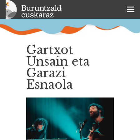
Gartxot
Unsain eta
Garazi
Esnaola