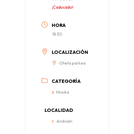
¡Caducado!
HORA
18:30
LOCALIZACIÓN
Otieta parkea
CATEGORÍA
Musika
LOCALIDAD
Andoain