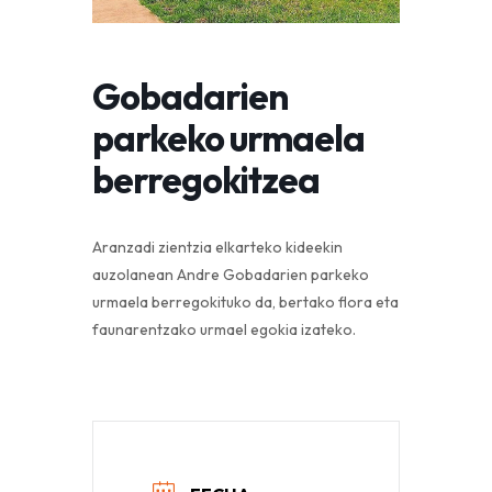
Gobadarien
parkeko urmaela
berregokitzea
Aranzadi zientzia elkarteko kideekin
auzolanean Andre Gobadarien parkeko
urmaela berregokituko da, bertako flora eta
faunarentzako urmael egokia izateko.