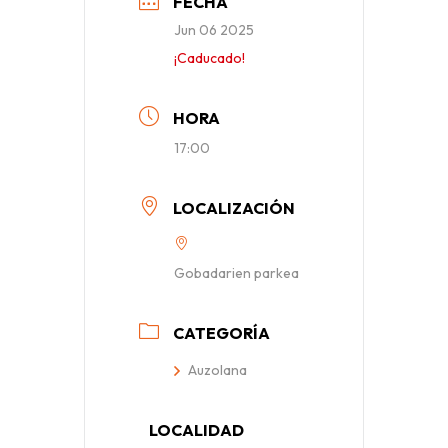
FECHA
Jun 06 2025
¡Caducado!
HORA
17:00
LOCALIZACIÓN
Gobadarien parkea
CATEGORÍA
Auzolana
LOCALIDAD