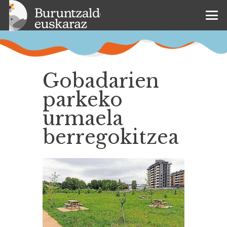
Gobadarien
parkeko
urmaela
berregokitzea