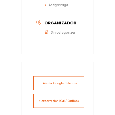
Astigarraga
ORGANIZADOR
Sin categorizar
+ Añadir Google Calendar
+ exportación iCal / Outlook