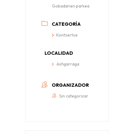
Gobadarien parkea
CATEGORÍA
Kontzertua
LOCALIDAD
Astigarraga
ORGANIZADOR
Sin categorizar