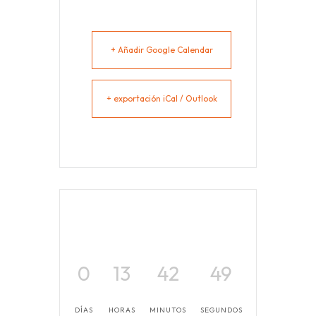
+ Añadir Google Calendar
+ exportación iCal / Outlook
0
13
42
49
DÍAS
HORAS
MINUTOS
SEGUNDOS