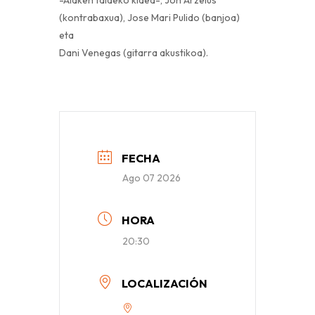
-Alaken taldeko kidea-, Jon Arzelus
(kontrabaxua), Jose Mari Pulido (banjoa)
eta
Dani Venegas (gitarra akustikoa).
FECHA
Ago 07 2026
HORA
20:30
LOCALIZACIÓN