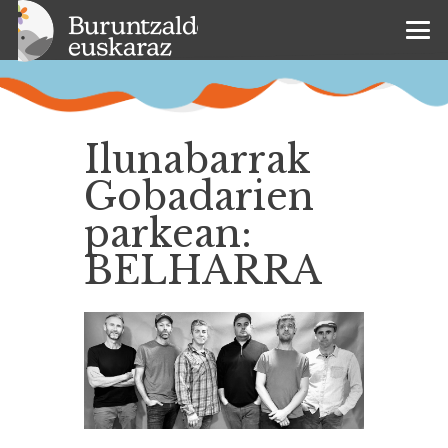
Ilunabarrak
Gobadarien
parkean:
BELHARRA