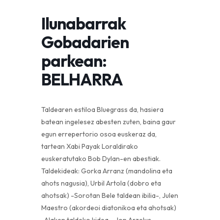
Ilunabarrak
Gobadarien
parkean:
BELHARRA
Taldearen estiloa Bluegrass da, hasiera
batean ingelesez abesten zuten, baina gaur
egun errepertorio osoa euskeraz da,
tartean Xabi Payak Loraldirako
euskeratutako Bob Dylan-en abestiak.
Taldekideak: Gorka Arranz (mandolina eta
ahots nagusia), Urbil Artola (dobro eta
ahotsak) -Sorotan Bele taldean ibilia-, Julen
Maestro (akordeoi diatonikoa eta ahotsak)