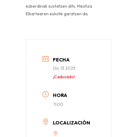
ezberdinak sustatzen ditu. Mestiza
Elkartearen eskutik garatzen da.
FECHA
Dic 13 2025
¡Caducado!
HORA
11:00
LOCALIZACIÓN