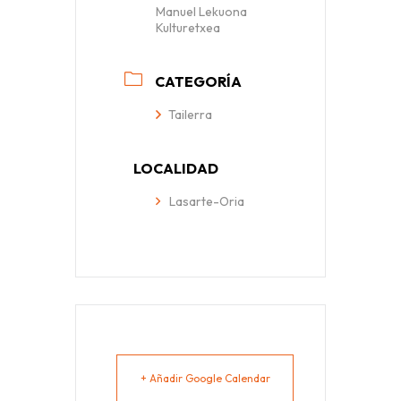
Manuel Lekuona
Kulturetxea
CATEGORÍA
Tailerra
LOCALIDAD
Lasarte-Oria
+ Añadir Google Calendar