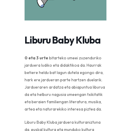
Liburu Baby Kluba
0 eta 3 urte
bitarteko umeei zuzenduriko
jarduera ludiko eta didaktikoa da. Haurrak
betiere heldu bat lagun dutela egongo dira,
hark ere jardueran parte hartzen duelarik.
Jardueraren ardatza eta abiapuntua liburua
da eta helburu nagusia umeengan txikitatik
eta beraien familiengan literatura, musika,
artea eta naturarekiko interesa piztea da.
Liburu Baby Kluba jarduera kulturaniztuna
da, euskal kultura eta munduko kultura