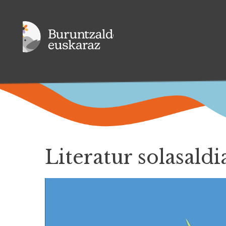
Literatur solasald