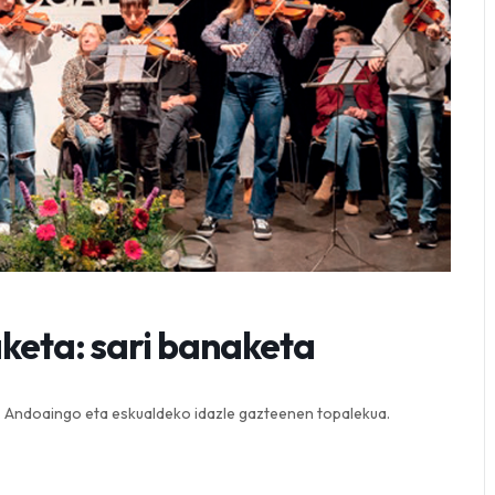
aketa: sari banaketa
a. Andoaingo eta eskualdeko idazle gazteenen topalekua.