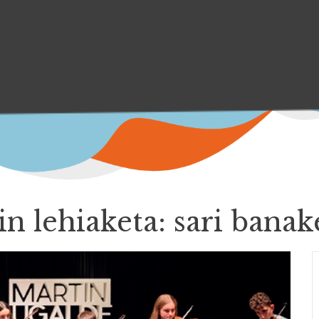
n lehiaketa: sari banak