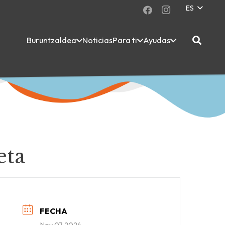
ES
Buruntzaldea
Noticias
Para ti
Ayudas
eta
FECHA
Nov 07 2024