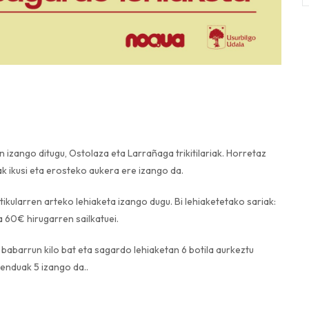
izango ditugu, Ostolaza eta Larrañaga trikitilariak. Horretaz
ak ikusi eta erosteko aukera ere izango da.
ikularren arteko lehiaketa izango dugu. Bi lehiaketetako sariak:
 60€ hirugarren sailkatuei.
babarrun kilo bat eta sagardo lehiaketan 6 botila aurkeztu
enduak 5 izango da..