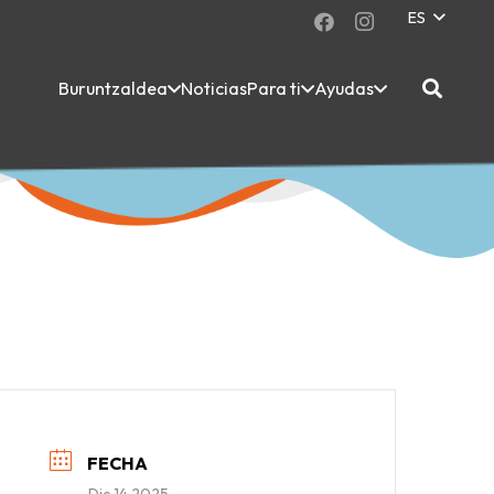
ES
Buruntzaldea
Noticias
Para ti
Ayudas
FECHA
Dic 14 2025