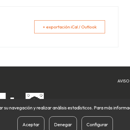
+ exportación iCal / Outlook
AVISO
itar su navegación y realizar análisis estadísticos. Para más inform
Aceptar
Denegar
Configurar