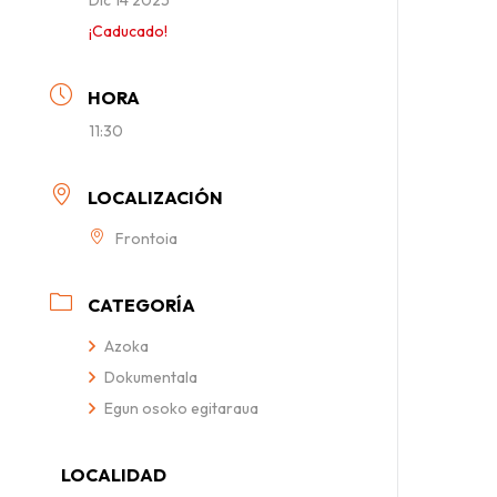
¡Caducado!
HORA
11:30
LOCALIZACIÓN
Frontoia
CATEGORÍA
Azoka
Dokumentala
Egun osoko egitaraua
LOCALIDAD