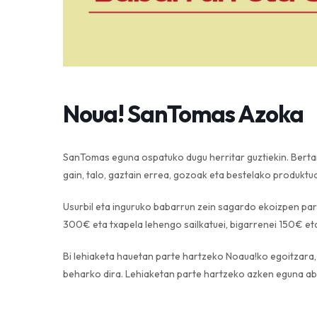
Noua! SanTomas Azoka
SanTomas eguna ospatuko dugu herritar guztiekin. Bertan 
gain, talo, gaztain errea, gozoak eta bestelako produktu
Usurbil eta inguruko babarrun zein sagardo ekoizpen part
300€ eta txapela lehengo sailkatuei, bigarrenei 150€ eta
Bi lehiaketa hauetan parte hartzeko Noaua!ko egoitzara, 
beharko dira. Lehiaketan parte hartzeko azken eguna ab