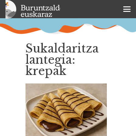
Sukaldaritza
lantegia:
krepak