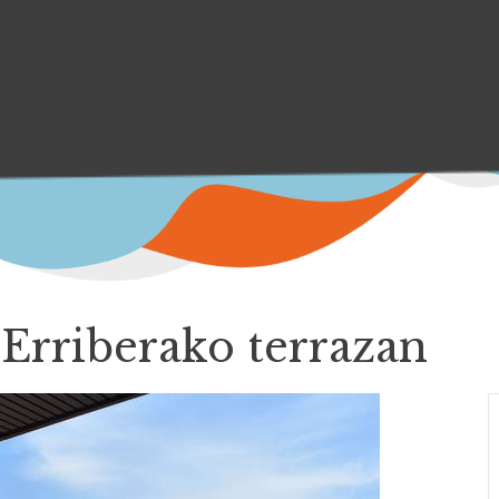
 Erriberako terrazan