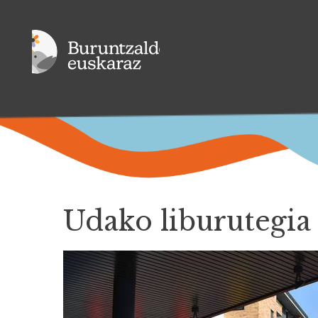
Udako liburutegia