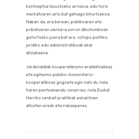
kontzeptua lausotzeko arriskua, edo hura
merkatuaren arlo bat gehiago bihurtzekoa.
Nabari da, era berean, publikoaren eta
pribatuaren ulerkera zurrun dikotomikoan
gotortzeko joera bat ere, oztopo politiko,
juridiko edo administratiboak ekar
ditzakeena.
Jardunaldiak kooperatibismo eraldatzaileaz
eta egitasmo publiko-komunitario-
kooperatiboaz gogoeta egin nahi du, hala
haren pentsamendu-oinarriez, nola Euskal
Herriko zenbait praktikak eskaintzen
dituzten eredu eta irakaspenez.