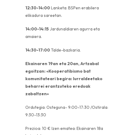
12:30-14:00
Lanketa: BSPen erabilera
elikadura sareetan.
14:00-14:15
Jardunaldiaren agurra eta
amaiera.
14:30-17:00
Talde-bazkaria.
Ekainaren 19an eta 20an, Artzabal
egoitzan: «Kooperatibismo bat
komunitateari begira: lurraldeetako
beharrei erantzuteko ereduak
zabaltzen»
Ordutegia: Osteguna- 9:00-17:30 /Ostirala:
9:30-13:30
Prezioa: 10 € Izen ematea: Ekainaren 18a