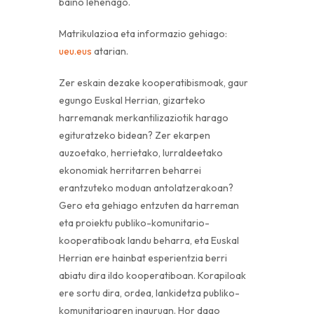
baino lehenago.
Matrikulazioa eta informazio gehiago:
ueu.eus
atarian.
Zer eskain dezake kooperatibismoak, gaur
egungo Euskal Herrian, gizarteko
harremanak merkantilizaziotik harago
egituratzeko bidean? Zer ekarpen
auzoetako, herrietako, lurraldeetako
ekonomiak herritarren beharrei
erantzuteko moduan antolatzerakoan?
Gero eta gehiago entzuten da harreman
eta proiektu publiko-komunitario-
kooperatiboak landu beharra, eta Euskal
Herrian ere hainbat esperientzia berri
abiatu dira ildo kooperatiboan. Korapiloak
ere sortu dira, ordea, lankidetza publiko-
komunitarioaren inguruan. Hor dago