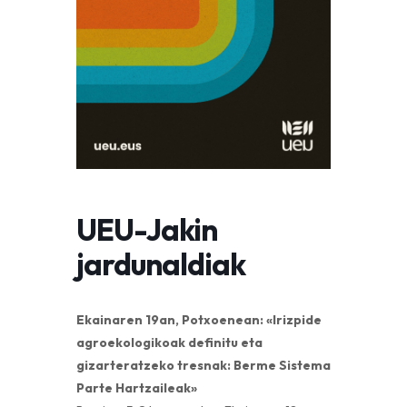
UEU-Jakin
jardunaldiak
Ekainaren 19an, Potxoenean:
«Irizpide
agroekologikoak definitu eta
gizarteratzeko tresnak: Berme Sistema
Parte Hartzaileak»