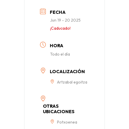
FECHA
Jun 19 - 20 2025
¡Caducado!
HORA
Todo el día
LOCALIZACIÓN
Artzabal egoitza
OTRAS
UBICACIONES
Potxoenea