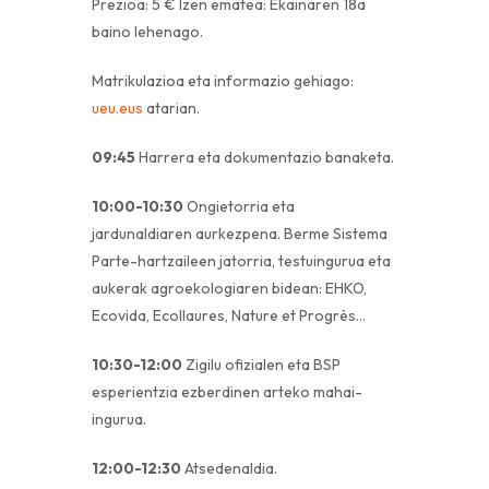
Prezioa: 5 € Izen ematea: Ekainaren 18a
baino lehenago.
Matrikulazioa eta informazio gehiago:
ueu.eus
atarian.
09:45
Harrera eta dokumentazio banaketa.
10:00-10:30
Ongietorria eta
jardunaldiaren aurkezpena. Berme Sistema
Parte-hartzaileen jatorria, testuingurua eta
aukerak agroekologiaren bidean: EHKO,
Ecovida, Ecollaures, Nature et Progrès…
10:30-12:00
Zigilu ofizialen eta BSP
esperientzia ezberdinen arteko mahai-
ingurua.
12:00-12:30
Atsedenaldia.