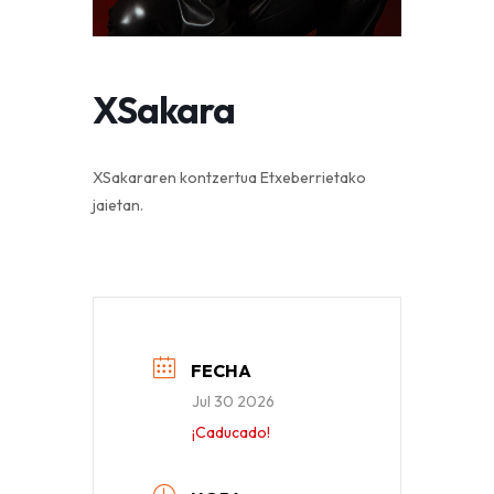
XSakara
XSakararen kontzertua Etxeberrietako
jaietan.
FECHA
Jul 30 2026
¡Caducado!