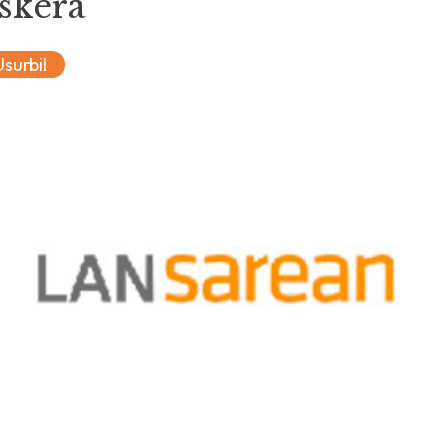
skera
Usurbil