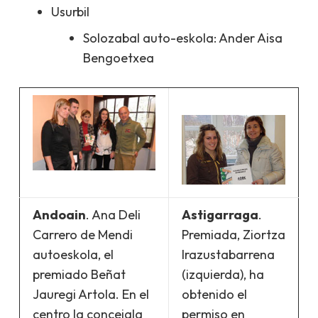
Usurbil
Solozabal auto-eskola: Ander Aisa
Bengoetxea
Andoain
. Ana Deli
Astigarraga
.
Carrero de Mendi
Premiada, Ziortza
autoeskola, el
Irazustabarrena
premiado Beñat
(izquierda), ha
Jauregi Artola. En el
obtenido el
centro la concejala
permiso en