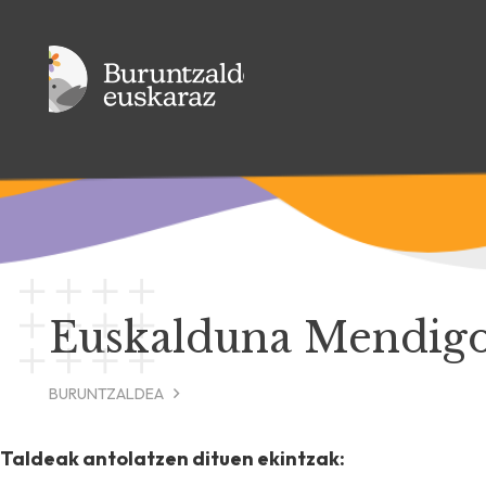
Euskalduna Mendigo
BURUNTZALDEA
Taldeak antolatzen dituen ekintzak: