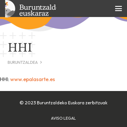
HHI
BURUNTZALDEA
HHI:
www.epalasarte.es
© 2023 Buruntzaldeko Euskara zerbitzuak
AVISO LEGAL