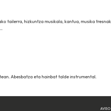
ko tailerra, hizkuntza musikala, kantua, musika tresnak 
a…
stean. Abesbatza eta hainbat talde instrumental.
AVISO