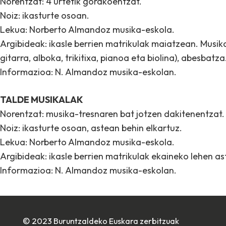
Norentzat: 4 urtetik gorakoentzat.
Noiz: ikasturte osoan.
Lekua: Norberto Almandoz musika-eskola.
Argibideak: ikasle berrien matrikulak maiatzean. Musika
gitarra, alboka, trikitixa, pianoa eta biolina), abesbatz
Informazioa: N. Almandoz musika-eskolan.
TALDE MUSIKALAK
Norentzat: musika-tresnaren bat jotzen dakitenentzat.
Noiz: ikasturte osoan, astean behin elkartuz.
Lekua: Norberto Almandoz musika-eskola.
Argibideak: ikasle berrien matrikulak ekaineko lehen a
Informazioa: N. Almandoz musika-eskolan.
© 2023 Buruntzaldeko Euskara zerbitzuak