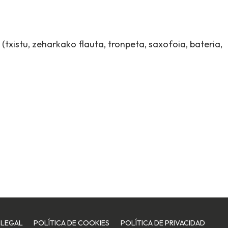
(txistu, zeharkako flauta, tronpeta, saxofoia, bateria,
 LEGAL
POLÍTICA DE COOKIES
POLÍTICA DE PRIVACIDAD