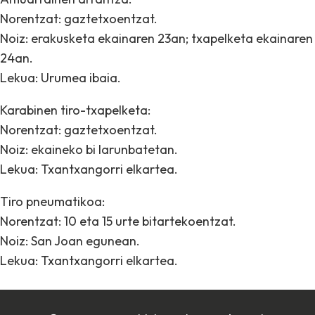
Norentzat: gaztetxoentzat.
Noiz: erakusketa ekainaren 23an; txapelketa ekainaren
24an.
Lekua: Urumea ibaia.
Karabinen tiro-txapelketa:
Norentzat: gaztetxoentzat.
Noiz: ekaineko bi larunbatetan.
Lekua: Txantxangorri elkartea.
Tiro pneumatikoa:
Norentzat: 10 eta 15 urte bitartekoentzat.
Noiz: San Joan egunean.
Lekua: Txantxangorri elkartea.