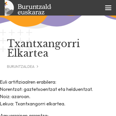
Txantxangorri
Elkartea
BURUNTZALDEA
Euli artifiziaalren erabilera:
Norentzat: gaztetxoentzat eta helduentzat.
Noiz: azaroan.
Lekua: Txantxangorri elkartea.
Amuarrainen arrantza: