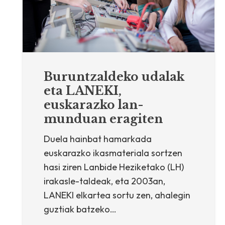
Buruntzaldeko udalak
eta LANEKI,
euskarazko lan-
munduan eragiten
Duela hainbat hamarkada
euskarazko ikasmateriala sortzen
hasi ziren Lanbide Heziketako (LH)
irakasle-taldeak, eta 2003an,
LANEKI elkartea sortu zen, ahalegin
guztiak batzeko…