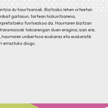
ntzia du haurtzaroak. Bizitzako lehen urteetan
enbait gaitasun, tartean hizkuntzarena.
rpretatzeko funtsezkoa da. Haurraren bizitzan
transmisioak txikiarengan duen eragina; izan ere,
, haurraren unibertsoa euskaraz eta euskaratik
i erraztuko diogu.