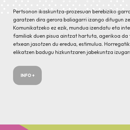
Pertsonon ikaskuntza-prozesuan berebiziko garra
garatzen dira gerora baliagarri izango ditugun z
Komunikatzeko ez ezik, mundua izendatu eta inte
familiak duen pisua aintzat hartuta, agerikoa da 
etxean jasotzen du eredua, estimulua. Horregatik
elikatzen badugu hizkuntzaren jabekuntza izugarr
INFO +