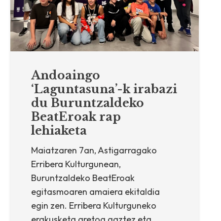
Andoaingo
‘Laguntasuna’-k irabazi
du Buruntzaldeko
BeatEroak rap
lehiaketa
Maiatzaren 7an, Astigarragako
Erribera Kulturgunean,
Buruntzaldeko BeatEroak
egitasmoaren amaiera ekitaldia
egin zen. Erribera Kulturguneko
erakusketa aretoa gaztez eta