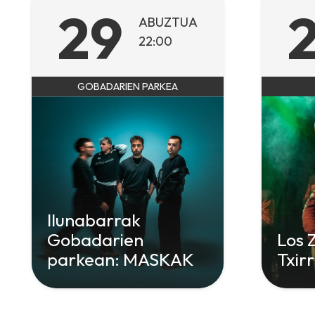
29
ABUZTUA
22:00
GOBADARIEN PARKEA
Ilunabarrak
Gobadarien
Los 
parkean: MASKAK
Txir