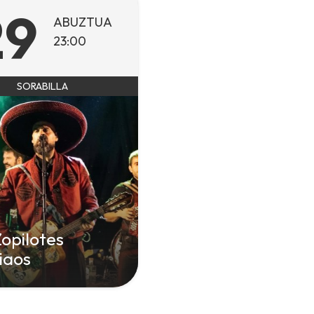
29
ABUZTUA
23:00
SORABILLA
Zopilotes
riaos