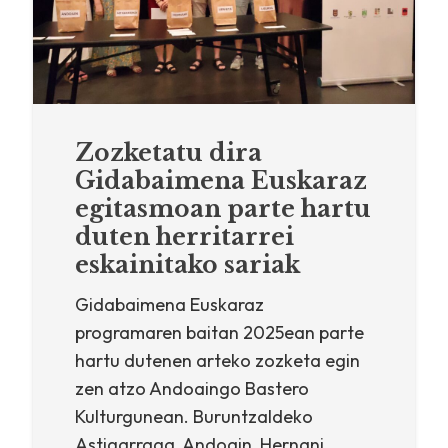
Zozketatu dira
Gidabaimena Euskaraz
egitasmoan parte hartu
duten herritarrei
eskainitako sariak
Gidabaimena Euskaraz
programaren baitan 2025ean parte
hartu dutenen arteko zozketa egin
zen atzo Andoaingo Bastero
Kulturgunean. Buruntzaldeko
Astigarraga, Andoain, Hernani,…