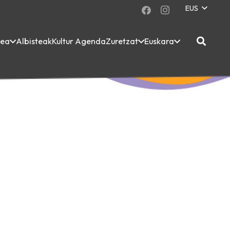
EUS
dea
Albisteak
Kultur Agenda
Zuretzat
Euskara