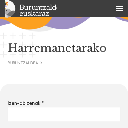
Harremanetarako
BURUNTZALDEA
Izen-abizenak
*