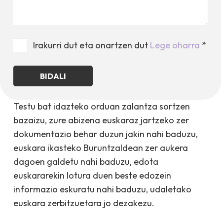
Irakurri dut eta onartzen dut
Lege oharra
*
Testu bat idazteko orduan zalantza sortzen
bazaizu, zure abizena euskaraz jartzeko zer
dokumentazio behar duzun jakin nahi baduzu,
euskara ikasteko Buruntzaldean zer aukera
dagoen galdetu nahi baduzu, edota
euskararekin lotura duen beste edozein
informazio eskuratu nahi baduzu, udaletako
euskara zerbitzuetara jo dezakezu.