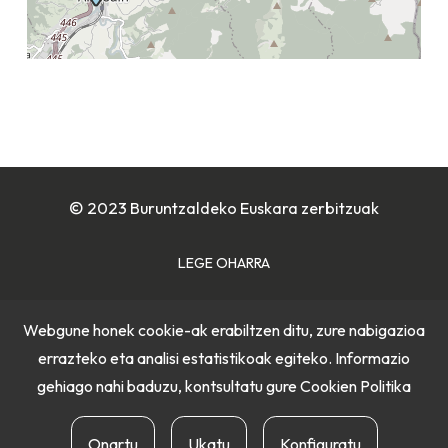
© 2023 Buruntzaldeko Euskara zerbitzuak
LEGE OHARRA
COOKIE POLITIKA
Webgune honek cookie-ak erabiltzen ditu, zure nabigazioa
errazteko eta analisi estatistikoak egiteko. Informazio
PRIBATUTASUN POLITIKA
gehiago nahi baduzu, kontsultatu gure
Cookien Politika
Onartu
Ukatu
Konfiguratu