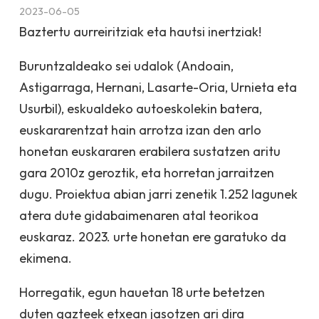
2023-06-05
Baztertu aurreiritziak eta hautsi inertziak!
Buruntzaldeako sei udalok (Andoain,
Astigarraga, Hernani, Lasarte-Oria, Urnieta eta
Usurbil), eskualdeko autoeskolekin batera,
euskararentzat hain arrotza izan den arlo
honetan euskararen erabilera sustatzen aritu
gara 2010z geroztik, eta horretan jarraitzen
dugu. Proiektua abian jarri zenetik 1.252 lagunek
atera dute gidabaimenaren atal teorikoa
euskaraz. 2023. urte honetan ere garatuko da
ekimena.
Horregatik, egun hauetan 18 urte betetzen
duten gazteek etxean jasotzen ari dira