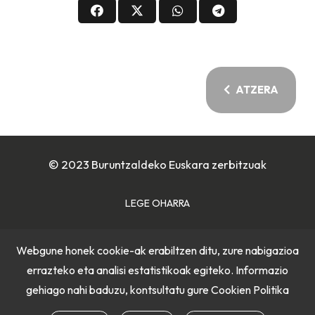
ATZERA
© 2023 Buruntzaldeko Euskara zerbitzuak
LEGE OHARRA
COOKIE POLITIKA
Webgune honek cookie-ak erabiltzen ditu, zure nabigazioa
errazteko eta analisi estatistikoak egiteko. Informazio
PRIBATUTASUN POLITIKA
gehiago nahi baduzu, kontsultatu gure
Cookien Politika