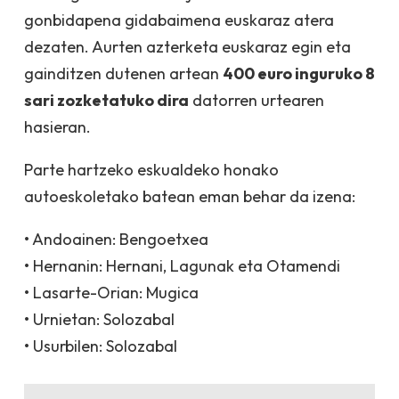
gonbidapena gidabaimena euskaraz atera
dezaten. Aurten azterketa euskaraz egin eta
gainditzen dutenen artean
400 euro inguruko 8
sari zozketatuko dira
datorren urtearen
hasieran.
Parte hartzeko eskualdeko honako
autoeskoletako batean eman behar da izena:
• Andoainen: Bengoetxea
• Hernanin: Hernani, Lagunak eta Otamendi
• Lasarte-Orian: Mugica
• Urnietan: Solozabal
• Usurbilen: Solozabal