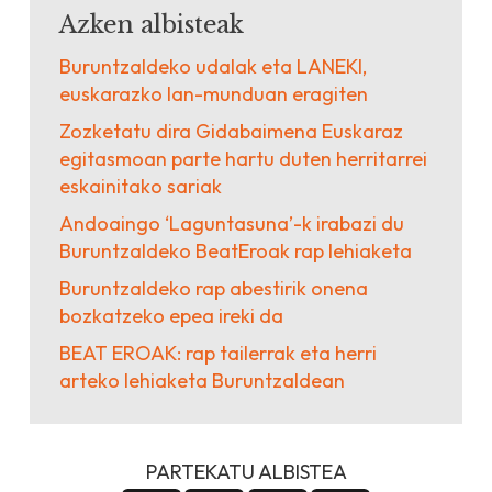
Azken albisteak
Buruntzaldeko udalak eta LANEKI,
euskarazko lan-munduan eragiten
Zozketatu dira Gidabaimena Euskaraz
egitasmoan parte hartu duten herritarrei
eskainitako sariak
Andoaingo ‘Laguntasuna’-k irabazi du
Buruntzaldeko BeatEroak rap lehiaketa
Buruntzaldeko rap abestirik onena
bozkatzeko epea ireki da
BEAT EROAK: rap tailerrak eta herri
arteko lehiaketa Buruntzaldean
PARTEKATU ALBISTEA