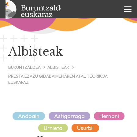
Albisteak
BURUNTZALDEA
ALBISTEAK
PRESTA EZAZU GIDABAIMENAREN ATAL TEORIKOA
EUSKARAZ
Andoain
Astigarraga
Hernani
Urnieta
Usurbil