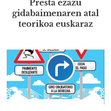
Presta ezazu
gidabaimenaren atal
teorikoa euskaraz