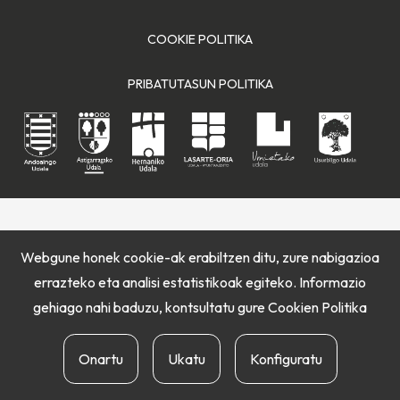
COOKIE POLITIKA
PRIBATUTASUN POLITIKA
Webgune honek cookie-ak erabiltzen ditu, zure nabigazioa
errazteko eta analisi estatistikoak egiteko. Informazio
gehiago nahi baduzu, kontsultatu gure
Cookien Politika
Onartu
Ukatu
Konfiguratu