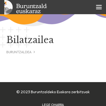
Bilatzailea
BURUNTZALDEA
© 2023 Buruntzaldeko Euskara zerbitzuak
LEGE OHARRA