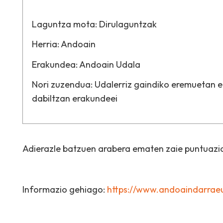
Laguntza mota:
Dirulaguntzak
Herria:
Andoain
Erakundea:
Andoain Udala
Nori zuzendua:
Udalerriz gaindiko eremuetan 
dabiltzan erakundeei
Adierazle batzuen arabera ematen zaie puntuazio
Informazio gehiago:
https://www.andoaindarraeu