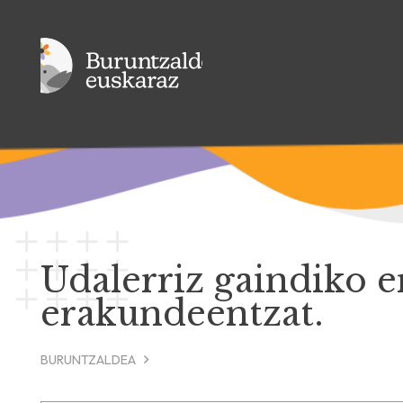
Udalerriz gaindiko 
erakundeentzat.
BURUNTZALDEA