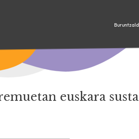
Buruntzal
eremuetan euskara sust