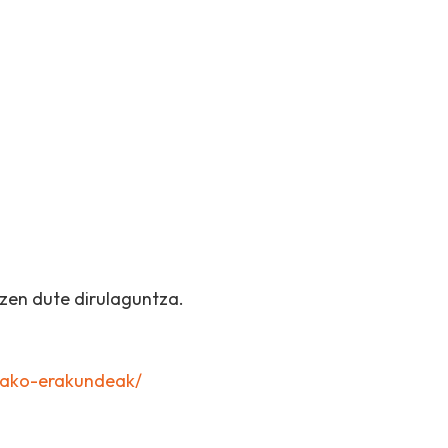
zen dute dirulaguntza.
tako-erakundeak/