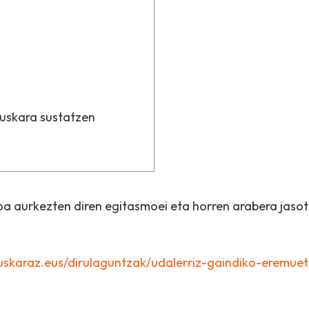
euskara sustatzen
a aurkezten diren egitasmoei eta horren arabera jasot
skaraz.eus/dirulaguntzak/udalerriz-gaindiko-eremue