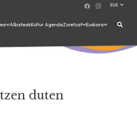
EUS
dea
Albisteak
Kultur Agenda
Zuretzat
Euskara
atzen duten