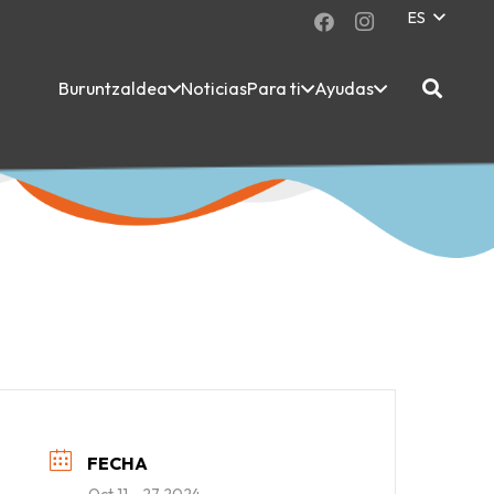
ES
Buruntzaldea
Noticias
Para ti
Ayudas
FECHA
Oct 11 - 27 2024