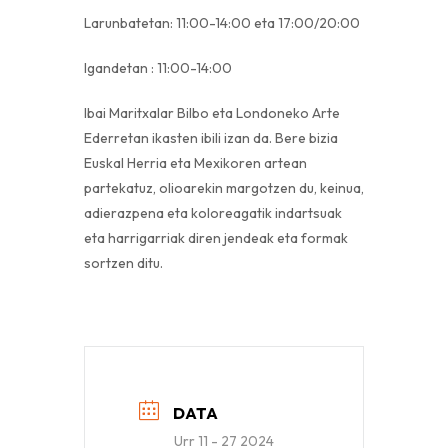
Larunbatetan: 11:00-14:00 eta 17:00/20:00
Igandetan : 11:00-14:00
Ibai Maritxalar Bilbo eta Londoneko Arte
Ederretan ikasten ibili izan da. Bere bizia
Euskal Herria eta Mexikoren artean
partekatuz, olioarekin margotzen du, keinua,
adierazpena eta koloreagatik indartsuak
eta harrigarriak diren jendeak eta formak
sortzen ditu.
DATA
Urr 11 - 27 2024