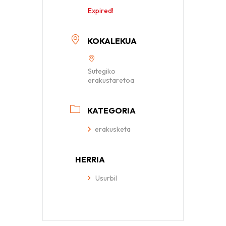
Expired!
KOKALEKUA
Sutegiko
erakustaretoa
KATEGORIA
erakusketa
HERRIA
Usurbil