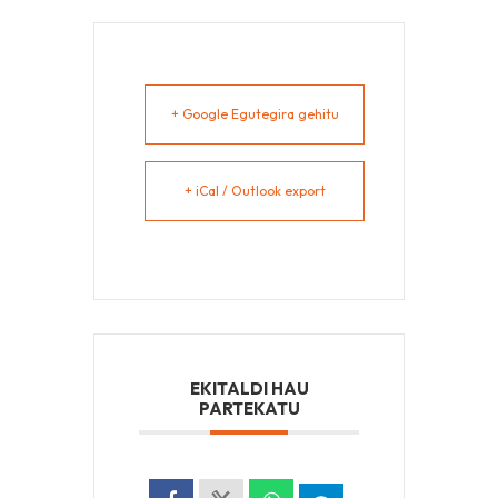
+ Google Egutegira gehitu
+ iCal / Outlook export
EKITALDI HAU
PARTEKATU