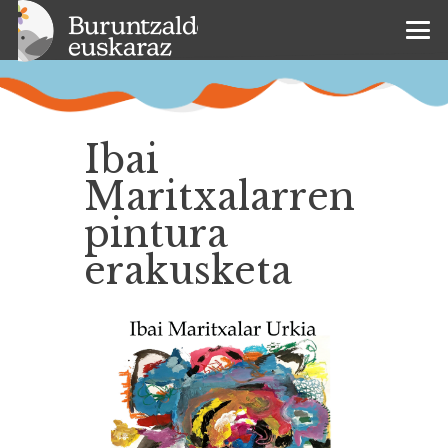
Ibai
Maritxalarren
pintura
erakusketa