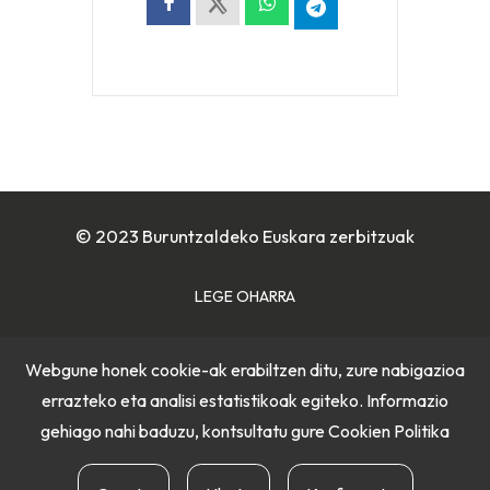
© 2023 Buruntzaldeko Euskara zerbitzuak
LEGE OHARRA
COOKIE POLITIKA
Webgune honek cookie-ak erabiltzen ditu, zure nabigazioa
errazteko eta analisi estatistikoak egiteko. Informazio
PRIBATUTASUN POLITIKA
gehiago nahi baduzu, kontsultatu gure
Cookien Politika