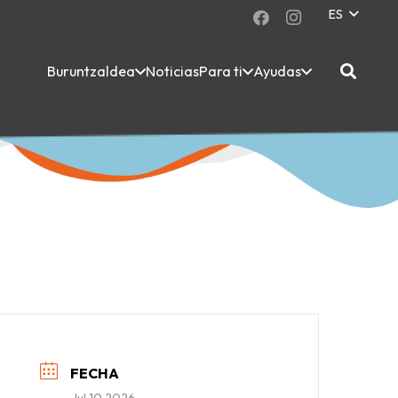
ES
Buruntzaldea
Noticias
Para ti
Ayudas
FECHA
Jul 10 2026