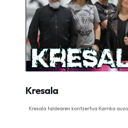
Kresala
Kresala taldearen kontzertua Karrika auzo