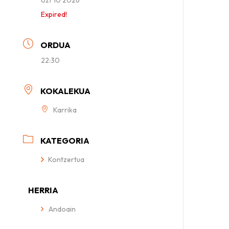
Expired!
ORDUA
22:30
KOKALEKUA
Karrika
KATEGORIA
Kontzertua
HERRIA
Andoain