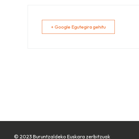
+ Google Egutegira gehitu
© 2023 Buruntzaldeko Euskara zerbitzuak