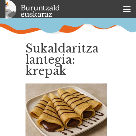
Sukaldaritza
lantegia:
krepak