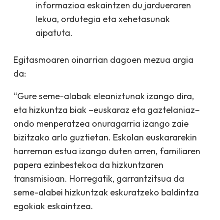
informazioa eskaintzen du jardueraren
lekua, ordutegia eta xehetasunak
aipatuta.
Egitasmoaren oinarrian dagoen mezua argia
da:
“Gure seme-alabak
eleaniztunak izango dira,
eta hizkuntza biak
–euskaraz
eta
gaztelaniaz–
ondo menperatzea onuragarria izango zaie
bizitzako arlo guztietan. Eskolan euskararekin
harreman estua izango duten arren, familiaren
papera ezinbestekoa da hizkuntzaren
transmisioan. Horregatik, garrantzitsua da
seme-alabei hizkuntzak eskuratze
ko baldintza
egokiak eskaintzea.