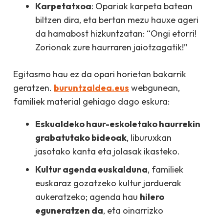
Karpetatxoa
: Opariak karpeta batean
biltzen dira, eta bertan mezu hauxe ageri
da hamabost hizkuntzatan:
“Ongi etorri!
Zorionak zure haurraren jaiotzagatik!”
Egitasmo hau ez da opari horietan bakarrik
geratzen.
buruntzaldea.eus
webgunean,
familiek material gehiago dago eskura:
Eskualdeko
haur-eskoletako
haurrekin
grabatutako bideoak
, liburuxkan
jasotako kanta eta jolasak ikasteko.
Kultur agenda euskalduna
, familiek
euskaraz gozatzeko kultur jarduerak
aukeratzeko; agenda hau
hilero
eguneratzen da
, eta oinarrizko