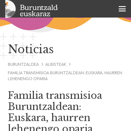
Noticias
BURUNTZALDEA
ALBISTEAK
FAMILIA TRANSMISIOA BURUNTZALDEAN: EUSKARA, HAURREN
LEHENENGO OPARIA
Familia transmisioa
Buruntzaldean:
Euskara, haurren
lehenengo oparia