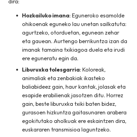
dira:
Hozkailuko imana
: Eguneroko esamolde
ohikoenak eguneko lau unetan sailkatuta:
agurtzeko, otorduetan, egunean zehar
eta gauean. Aurtengo berrikuntza izan da
imanak tamaina txikiagoa duela eta irudi
ere eguneratu egin da.
Liburuxka tolesgarria
: Koloreak,
animaliak eta zenbakiak ikasteko
baliabideez gain, haur kantak, jolasak eta
esapide erabilienak jasotzen ditu. Horrez
gain, beste liburuxka txiki baten bidez,
gurasoen hizkuntza gaitasunaren arabera
egokitutako aholkuak ere eskaintzen dira,
euskararen transmisioa laguntzeko.