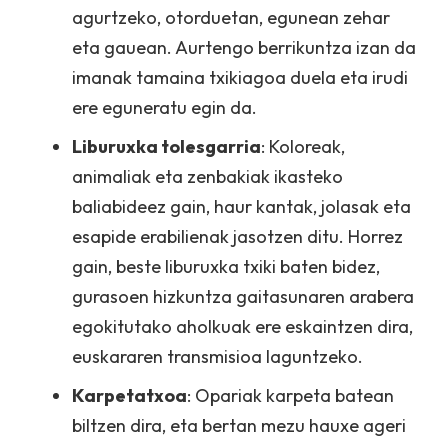
agurtzeko, otorduetan, egunean zehar
eta gauean. Aurtengo berrikuntza izan da
imanak tamaina txikiagoa duela eta irudi
ere eguneratu egin da.
Liburuxka tolesgarria
: Koloreak,
animaliak eta zenbakiak ikasteko
baliabideez gain, haur kantak, jolasak eta
esapide erabilienak jasotzen ditu. Horrez
gain, beste liburuxka txiki baten bidez,
gurasoen hizkuntza gaitasunaren arabera
egokitutako aholkuak ere eskaintzen dira,
euskararen transmisioa laguntzeko.
Karpetatxoa
: Opariak karpeta batean
biltzen dira, eta bertan mezu hauxe ageri