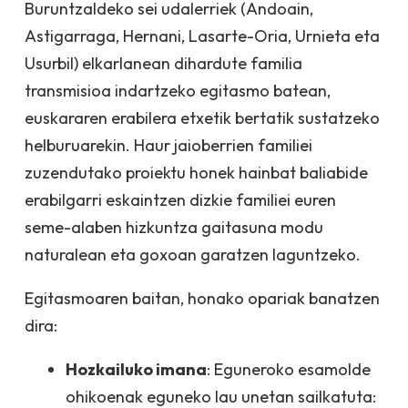
Buruntzaldeko sei udalerriek (Andoain,
Astigarraga, Hernani, Lasarte-Oria, Urnieta eta
Usurbil) elkarlanean dihardute familia
transmisioa indartzeko egitasmo batean,
euskararen erabilera etxetik bertatik sustatzeko
helburuarekin. Haur jaioberrien familiei
zuzendutako proiektu honek hainbat baliabide
erabilgarri eskaintzen dizkie familiei euren
seme-alaben hizkuntza gaitasuna modu
naturalean eta goxoan garatzen laguntzeko.
Egitasmoaren baitan, honako opariak banatzen
dira:
Hozkailuko imana
: Eguneroko esamolde
ohikoenak eguneko lau unetan sailkatuta: