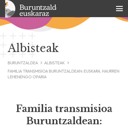
Albisteak
BURUNTZALDEA
ALBISTEAK
FAMILIA TRANSMISIOA BURUNTZALDEAN: EUSKARA, HAURREN
LEHENENGO OPARIA
Familia transmisioa
Buruntzaldean: