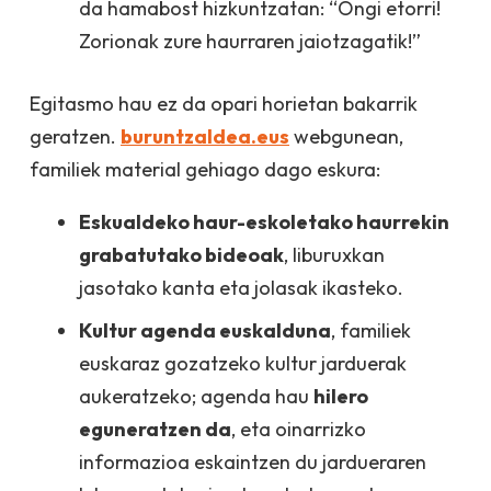
da hamabost hizkuntzatan:
“Ongi etorri!
Zorionak zure haurraren jaiotzagatik!”
Egitasmo hau ez da opari horietan bakarrik
geratzen.
buruntzaldea.eus
webgunean,
familiek material gehiago dago eskura:
Eskualdeko
haur-eskoletako
haurrekin
grabatutako bideoak
, liburuxkan
jasotako kanta eta jolasak ikasteko.
Kultur agenda euskalduna
, familiek
euskaraz gozatzeko kultur jarduerak
aukeratzeko; agenda hau
hilero
eguneratzen da
, eta oinarrizko
informazioa eskaintzen du jardueraren