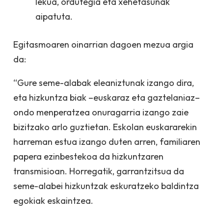
lekua, ordutegia eta xehetasunak
aipatuta.
Egitasmoaren oinarrian dagoen mezua argia
da:
“Gure seme-alabak
eleaniztunak izango dira,
eta hizkuntza biak
–euskaraz
eta
gaztelaniaz–
ondo menperatzea onuragarria izango zaie
bizitzako arlo guztietan. Eskolan euskararekin
harreman estua izango duten arren, familiaren
papera ezinbestekoa da hizkuntzaren
transmisioan. Horregatik, garrantzitsua da
seme-alabei hizkuntzak eskuratze
ko baldintza
egokiak eskaintzea.