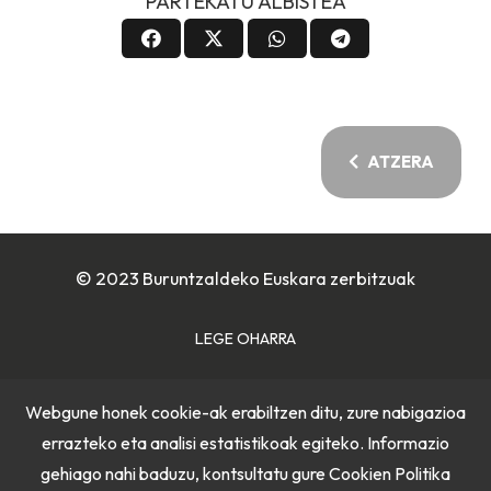
PARTEKATU ALBISTEA
ATZERA
© 2023 Buruntzaldeko Euskara zerbitzuak
LEGE OHARRA
COOKIE POLITIKA
Webgune honek cookie-ak erabiltzen ditu, zure nabigazioa
errazteko eta analisi estatistikoak egiteko. Informazio
PRIBATUTASUN POLITIKA
gehiago nahi baduzu, kontsultatu gure
Cookien Politika