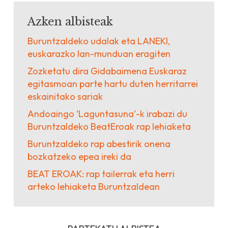
Azken albisteak
Buruntzaldeko udalak eta LANEKI,
euskarazko lan-munduan eragiten
Zozketatu dira Gidabaimena Euskaraz
egitasmoan parte hartu duten herritarrei
eskainitako sariak
Andoaingo ‘Laguntasuna’-k irabazi du
Buruntzaldeko BeatEroak rap lehiaketa
Buruntzaldeko rap abestirik onena
bozkatzeko epea ireki da
BEAT EROAK: rap tailerrak eta herri
arteko lehiaketa Buruntzaldean