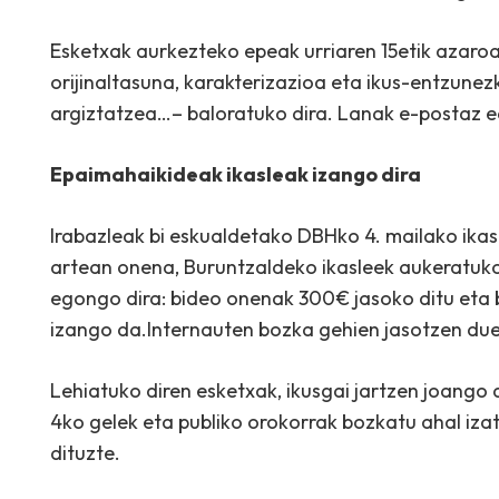
Esketxak aurkezteko epeak urriaren 15etik azaroa
orijinaltasuna, karakterizazioa eta ikus-entzune
argiztatzea…– baloratuko dira. Lanak e-postaz e
Epaimahaikideak ikasleak izango dira
Irabazleak bi eskualdetako DBHko 4. mailako ikas
artean onena, Buruntzaldeko ikasleek aukeratuko 
egongo dira: bideo onenak 300€ jasoko ditu eta 
izango da.Internauten bozka gehien jasotzen due
Lehiatuko diren esketxak, ikusgai jartzen joan
4ko gelek eta publiko orokorrak bozkatu ahal iza
dituzte.