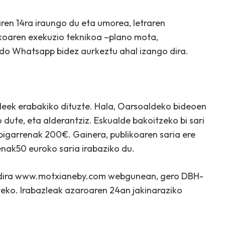
ren 14ra iraungo du eta umorea, letraren
zkoaren exekuzio teknikoa –plano mota,
do Whatsapp bidez aurkeztu ahal izango dira.
leek erabakiko dituzte. Hala, Oarsoaldeko bideoen
dute, eta alderantziz. Eskualde bakoitzeko bi sari
bigarrenak 200€. Gainera, publikoaren saria ere
nak50 euroko saria irabaziko du.
go dira www.motxianeby.com webgunean, gero DBH-
teko. Irabazleak azaroaren 24an jakinaraziko