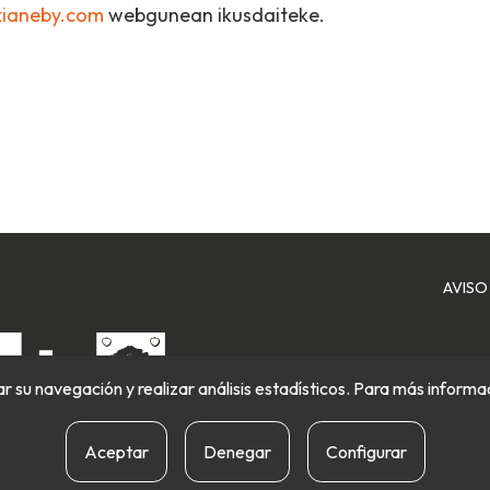
ianeby.com
webgunean ikusdaiteke.
AVISO
itar su navegación y realizar análisis estadísticos. Para más inform
Aceptar
Denegar
Configurar