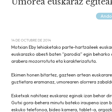
Umorea euskaraz egiteak
Ando
14 DE OCTUBRE DE 2014
Motxian Eby lehiaketako parte-hartzaileek euska
euskarazko abesti baten “parodia” egin beharko d
arabera mozorrotuta eta karakterizatuta.
Ekimen honen bitartez, gazteen artean euskararen
guztietara eramanaz, umorearen alorrera zabald
Esketxak nahitaez euskaraz eginak izan behar dir
Gutxi gora-behera minutu bateko iraupena izan b
eskuko telefonoa, bideo kamera, tablet-a, argaz