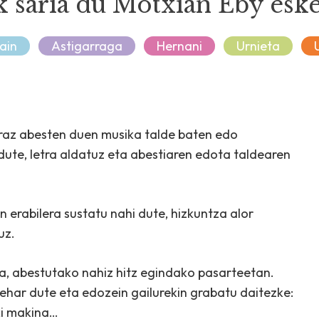
 saria du Motxian Eby eske
ain
Astigarraga
Hernani
Urnieta
raz abesten duen musika talde baten edo
ute, letra aldatuz eta abestiaren edota taldearen
 erabilera sustatu nahi dute, hizkuntza alor
uz.
a, abestutako nahiz hitz egindako pasarteetan.
ehar dute eta edozein gailurekin grabatu daitezke:
ki makina…