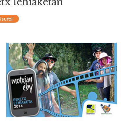
tx lehiaketan
Usurbil