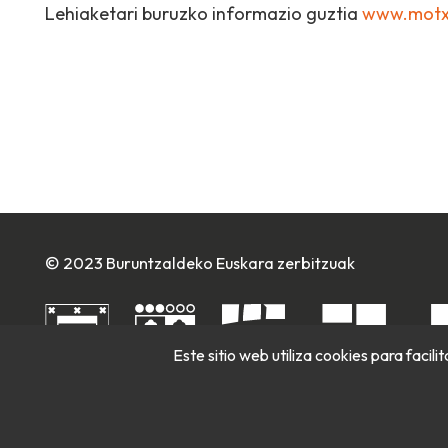
Lehiaketari buruzko informazio guztia
www.motx
© 2023 Buruntzaldeko Euskara zerbitzuak
Este sitio web utiliza cookies para facil