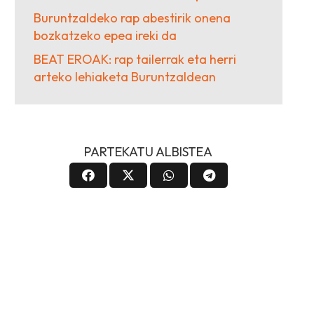
Buruntzaldeko rap abestirik onena
bozkatzeko epea ireki da
BEAT EROAK: rap tailerrak eta herri
arteko lehiaketa Buruntzaldean
PARTEKATU ALBISTEA