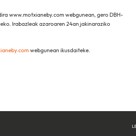
go dira www.motxianeby.com webgunean, gero DBH-
teko. Irabazleak azaroaren 24an jakinaraziko
ianeby.com
webgunean ikusdaiteke.
L