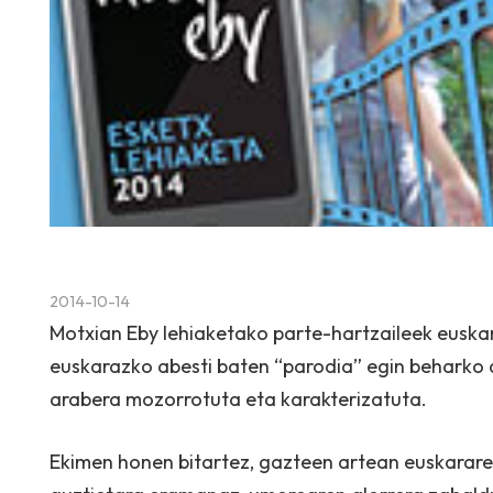
2014-10-14
Motxian Eby lehiaketako parte-hartzaileek euska
euskarazko abesti baten “parodia” egin beharko d
arabera mozorrotuta eta karakterizatuta.
Ekimen honen bitartez, gazteen artean euskararen