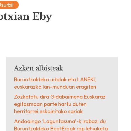
Usurbil
otxian Eby
Azken albisteak
Buruntzaldeko udalak eta LANEKI,
euskarazko lan-munduan eragiten
Zozketatu dira Gidabaimena Euskaraz
egitasmoan parte hartu duten
herritarrei eskainitako sariak
Andoaingo ‘Laguntasuna’-k irabazi du
Buruntzaldeko BeatEroak rap lehiaketa