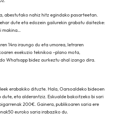
uz.
a, abestutako nahiz hitz egindako pasarteetan.
ehar dute eta edozein gailurekin grabatu daitezke:
ki makina…
ren 14ra iraungo du eta umorea, letraren
zkoaren exekuzio teknikoa –plano mota,
do Whatsapp bidez aurkeztu ahal izango dira.
leek erabakiko dituzte. Hala, Oarsoaldeko bideoen
dute, eta alderantziz. Eskualde bakoitzeko bi sari
bigarrenak 200€. Gainera, publikoaren saria ere
nak50 euroko saria irabaziko du.