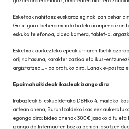
guztietara eramanaz, umorearen alorrera zabald
Esketxak nahitaez euskaraz eginak izan behar dir
Gutxi gora-behera minutu bateko iraupena izan b
eskuko telefonoa, bideo kamera, tablet-a, argaz
Esketxak aurkezteko epeak urriaren 15etik azaroa
orijinaltasuna, karakterizazioa eta ikus-entzune
argiztatzea…– baloratuko dira. Lanak e-postaz e
Epaimahaikideak ikasleak izango dira
Irabazleak bi eskualdetako DBHko 4. mailako ikas
artean onena, Buruntzaldeko ikasleek aukeratuko 
egongo dira: bideo onenak 300€ jasoko ditu eta 
izango da.Internauten bozka gehien jasotzen due