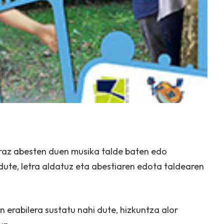
raz abesten duen musika talde baten edo
ute, letra aldatuz eta abestiaren edota taldearen
 erabilera sustatu nahi dute, hizkuntza alor