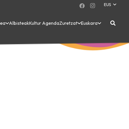
EUS
dea
Albisteak
Kultur Agenda
Zuretzat
Euskara