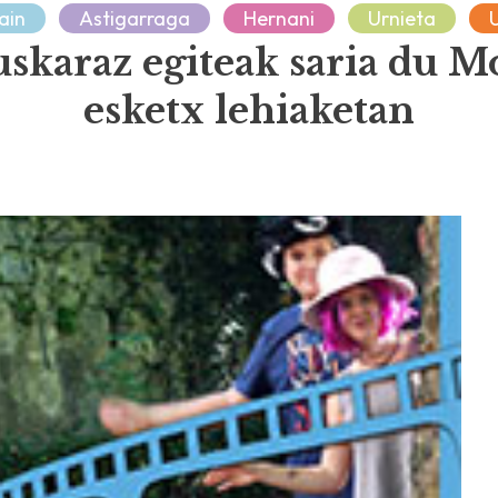
ain
Astigarraga
Hernani
Urnieta
skaraz egiteak saria du M
esketx lehiaketan