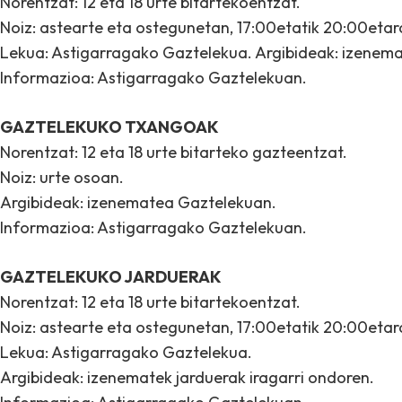
Norentzat: 12 eta 18 urte bitartekoentzat.
Noiz: astearte eta ostegunetan, 17:00etatik 20:00etara
Lekua: Astigarragako Gaztelekua. Argibideak: izenemat
Informazioa: Astigarragako Gaztelekuan.
GAZTELEKUKO TXANGOAK
Norentzat: 12 eta 18 urte bitarteko gazteentzat.
Noiz: urte osoan.
Argibideak: izenematea Gaztelekuan.
Informazioa: Astigarragako Gaztelekuan.
GAZTELEKUKO JARDUERAK
Norentzat: 12 eta 18 urte bitartekoentzat.
Noiz: astearte eta ostegunetan, 17:00etatik 20:00etara
Lekua: Astigarragako Gaztelekua.
Argibideak: izenematek jarduerak iragarri ondoren.