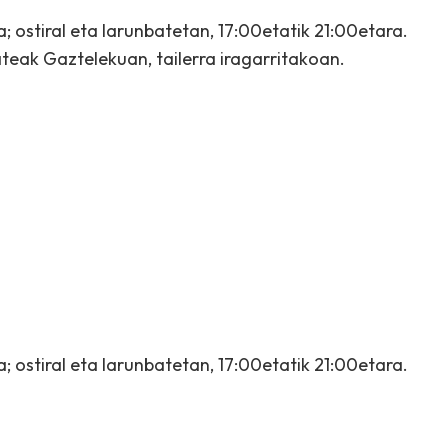
; ostiral eta larunbatetan, 17:00etatik 21:00etara.
eak Gaztelekuan, tailerra iragarritakoan.
; ostiral eta larunbatetan, 17:00etatik 21:00etara.