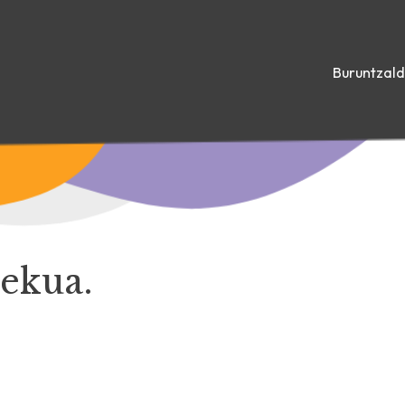
Buruntzal
lekua.