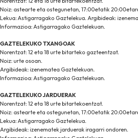
Norentzat: 12 eta 18 urte bitartekoentzat.
Noiz: astearte eta ostegunetan, 17:00etatik 20:00etara
Lekua: Astigarragako Gaztelekua. Argibideak: izenemat
Informazioa: Astigarragako Gaztelekuan.
GAZTELEKUKO TXANGOAK
Norentzat: 12 eta 18 urte bitarteko gazteentzat.
Noiz: urte osoan.
Argibideak: izenematea Gaztelekuan.
Informazioa: Astigarragako Gaztelekuan.
GAZTELEKUKO JARDUERAK
Norentzat: 12 eta 18 urte bitartekoentzat.
Noiz: astearte eta ostegunetan, 17:00etatik 20:00etara
Lekua: Astigarragako Gaztelekua.
Argibideak: izenematek jarduerak iragarri ondoren.