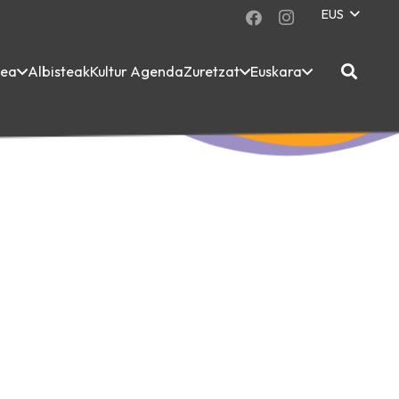
EUS
dea
Albisteak
Kultur Agenda
Zuretzat
Euskara