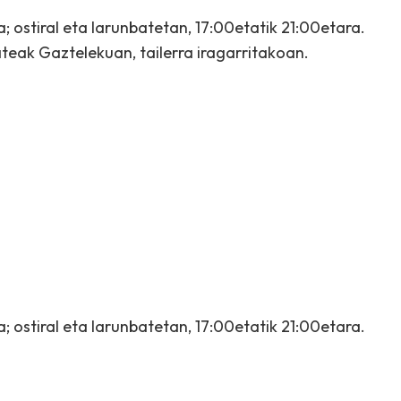
; ostiral eta larunbatetan, 17:00etatik 21:00etara.
eak Gaztelekuan, tailerra iragarritakoan.
; ostiral eta larunbatetan, 17:00etatik 21:00etara.