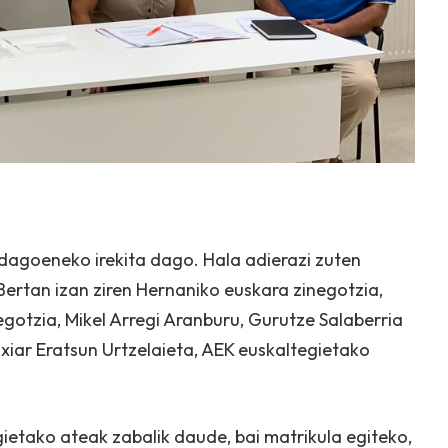
dagoeneko irekita dago. Hala adierazi zuten
Bertan izan ziren Hernaniko euskara zinegotzia,
gotzia, Mikel Arregi Aranburu, Gurutze Salaberria
xiar Eratsun Urtzelaieta, AEK euskaltegietako
ietako ateak zabalik daude, bai matrikula egiteko,