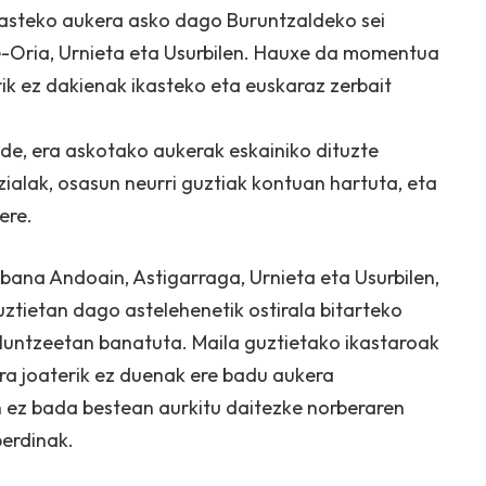
ikasteko aukera asko dago Buruntzaldeko sei
te-Oria, Urnieta eta Usurbilen. Hauxe da momentua
k ez dakienak ikasteko eta euskaraz zerbait
de, era askotako aukerak eskainiko dituzte
ialak, osasun neurri guztiak kontuan hartuta, eta
ere.
: bana Andoain, Astigarraga, Urnieta eta Usurbilen,
uztietan dago astelehenetik ostirala bitarteko
iluntzeetan banatuta. Maila guztietako ikastaroak
tara joaterik ez duenak ere badu aukera
n ez bada bestean aurkitu daitezke norberaren
erdinak.