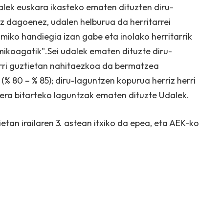
alek euskara ikasteko ematen dituzten diru-
z dagoenez, udalen helburua da herritarrei
iko handiegia izan gabe eta inolako herritarrik
ikoagatik".Sei udalek ematen dituzte diru-
erri guztietan nahitaezkoa da bermatzea
(% 80 – % 85); diru-laguntzen kopurua herriz herri
0era bitarteko laguntzak ematen dituzte Udalek.
tan irailaren 3. astean itxiko da epea, eta AEK-ko