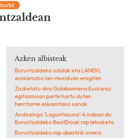
Usurbil
untzaldean
Azken albisteak
Buruntzaldeko udalak eta LANEKI,
euskarazko lan-munduan eragiten
Zozketatu dira Gidabaimena Euskaraz
egitasmoan parte hartu duten
herritarrei eskainitako sariak
Andoaingo ‘Laguntasuna’-k irabazi du
Buruntzaldeko BeatEroak rap lehiaketa
Buruntzaldeko rap abestirik onena