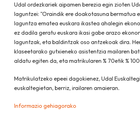
Udal ordezkariek aipamen berezia egin zioten Ud
laguntzei: "Oraindik ere doakotasuna bermatua e
laguntza ematea euskara ikastea ahalegin ekonom
ez dadila geratu euskara ikasi gabe arazo ekonom
laguntzak, eta baldintzak oso antzekoak dira. H
klaseetarako gutxieneko asistentzia mailaren bat 
aldatu egiten da, eta matrikularen % 70etik % 10
Matrikulatzeko epeei dagokienez, Udal Euskaltegie
euskaltegietan, berriz, irailaren amaieran.
Informazio gehiagorako