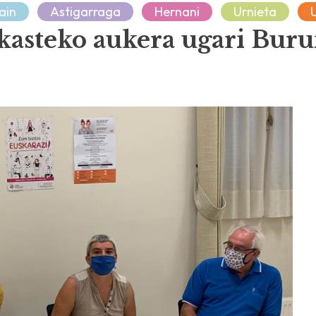
ain
Astigarraga
Hernani
Urnieta
kasteko aukera ugari Bur