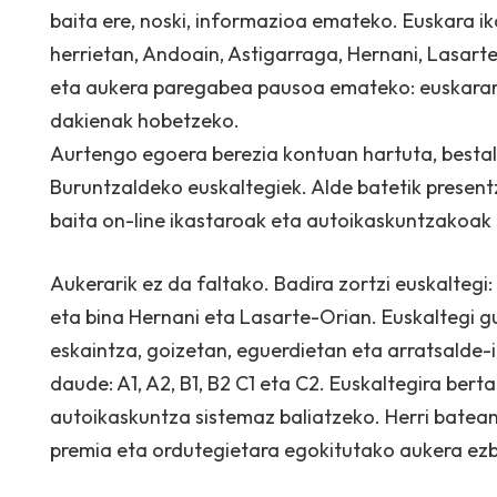
baita ere, noski, informazioa emateko. Euskara 
herrietan, Andoain, Astigarraga, Hernani, Lasar
eta aukera paregabea pausoa emateko: euskarari
dakienak hobetzeko.
Aurtengo egoera berezia kontuan hartuta, bestal
Buruntzaldeko euskaltegiek. Alde batetik presentz
baita on-line ikastaroak eta autoikaskuntzakoak 
Aukerarik ez da faltako. Badira zortzi euskaltegi
eta bina Hernani eta Lasarte-Orian. Euskaltegi g
eskaintza, goizetan, eguerdietan eta arratsalde-
daude: A1, A2, B1, B2 C1 eta C2. Euskaltegira ber
autoikaskuntza sistemaz baliatzeko. Herri batea
premia eta ordutegietara egokitutako aukera ezb