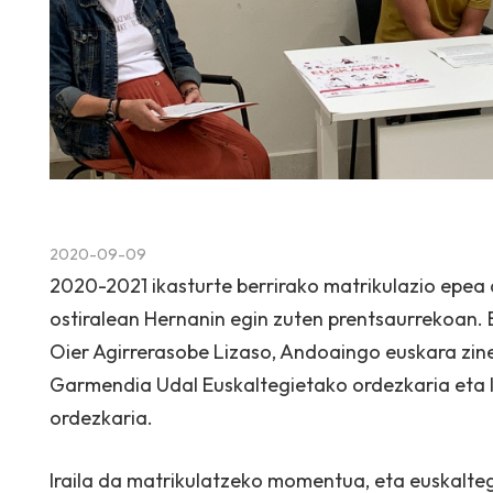
2020-09-09
2020-2021 ikasturte berrirako matrikulazio epea 
ostiralean Hernanin egin zuten prentsaurrekoan. 
Oier Agirrerasobe Lizaso, Andoaingo euskara zine
Garmendia Udal Euskaltegietako ordezkaria eta I
ordezkaria.
Iraila da matrikulatzeko momentua, eta euskalteg