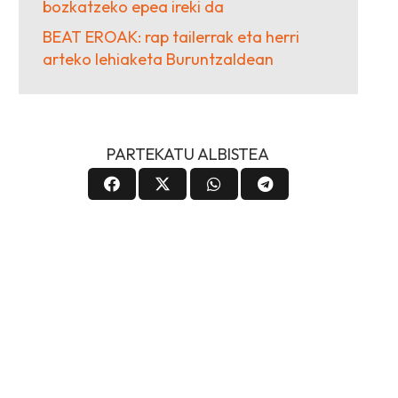
bozkatzeko epea ireki da
BEAT EROAK: rap tailerrak eta herri
arteko lehiaketa Buruntzaldean
PARTEKATU ALBISTEA