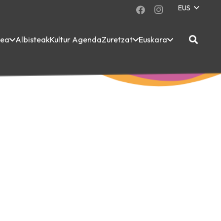
EUS
dea
Albisteak
Kultur Agenda
Zuretzat
Euskara