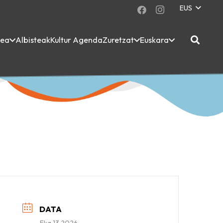
EUS
dea
Albisteak
Kultur Agenda
Zuretzat
Euskara
DATA
Eka 13 2026