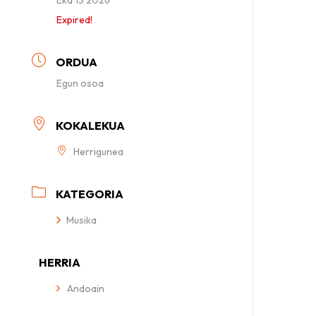
Expired!
ORDUA
Egun osoa
KOKALEKUA
Herrigunea
KATEGORIA
Musika
HERRIA
Andoain