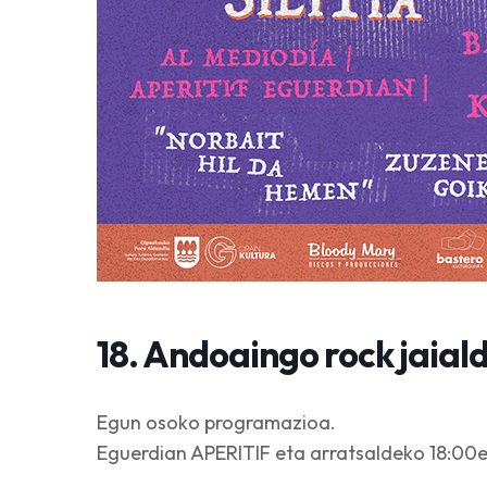
18. Andoaingo rock jaial
Egun osoko programazioa.
Eguerdian APERITIF eta arratsaldeko 18:0