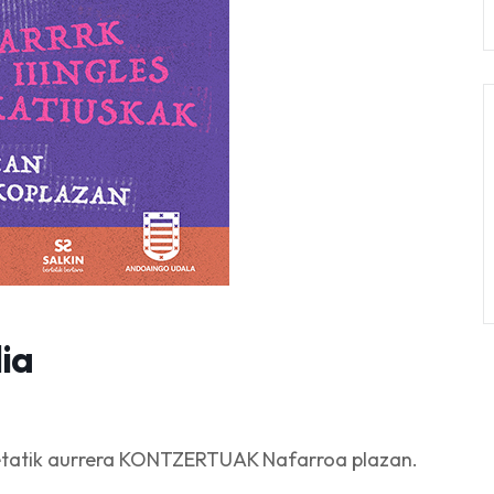
dia
0etatik aurrera KONTZERTUAK Nafarroa plazan.