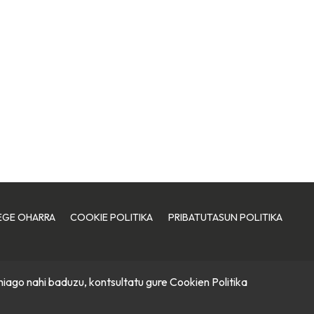
EGE OHARRA
COOKIE POLITIKA
PRIBATUTASUN POLITIKA
hiago nahi baduzu, kontsultatu gure
Cookien Politika