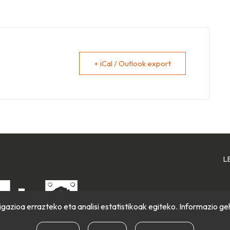
+ iCal / Outlook export
L
gazioa errazteko eta analisi estatistikoak egiteko. Informazio ge