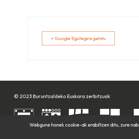
+ Google Egutegira gehitu
© 2023 Buruntzaldeko Euskara zerbitzuak
Webgune honek cookie-ak erabiltzen ditu, zure nabi