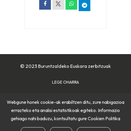
© 2023 Buruntzaldeko Euskara zerbitzuak
LEGE OHARRA
COOKIE POLITIKA
Webgune honek cookie-ak erabiltzen ditu, zure nabigazioa
errazteko eta analisi estatistikoak egiteko. Informazio
PRIBATUTASUN POLITIKA
gehiago nahi baduzu, kontsultatu gure
Cookien Politika