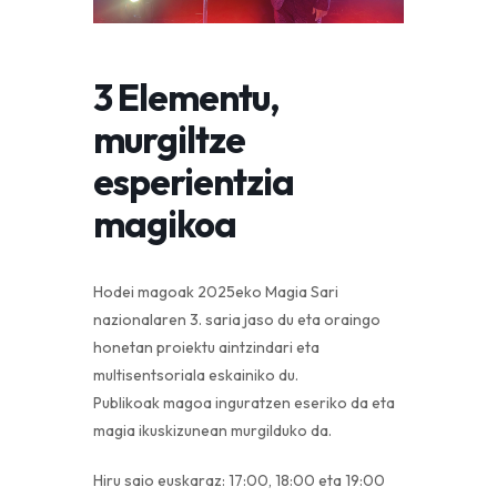
3 Elementu,
murgiltze
esperientzia
magikoa
Hodei magoak 2025eko Magia Sari
nazionalaren 3. saria jaso du eta oraingo
honetan proiektu aintzindari eta
multisentsoriala eskainiko du.
Publikoak magoa inguratzen eseriko da eta
magia ikuskizunean murgilduko da.
Hiru saio euskaraz: 17:00, 18:00 eta 19:00