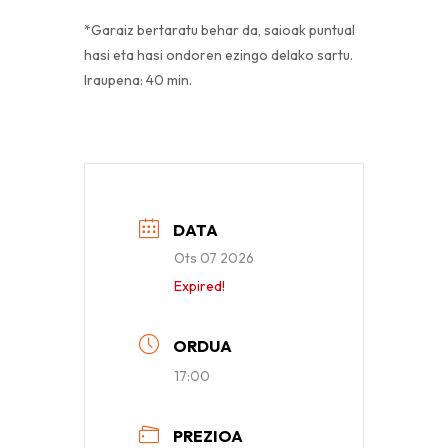
*Garaiz bertaratu behar da, saioak puntual
hasi eta hasi ondoren ezingo delako sartu.
Iraupena: 40 min.
DATA
Ots 07 2026
Expired!
ORDUA
17:00
PREZIOA