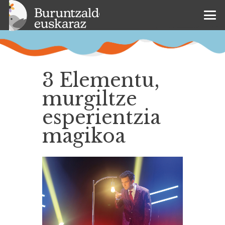
3 Elementu,
murgiltze
esperientzia
magikoa