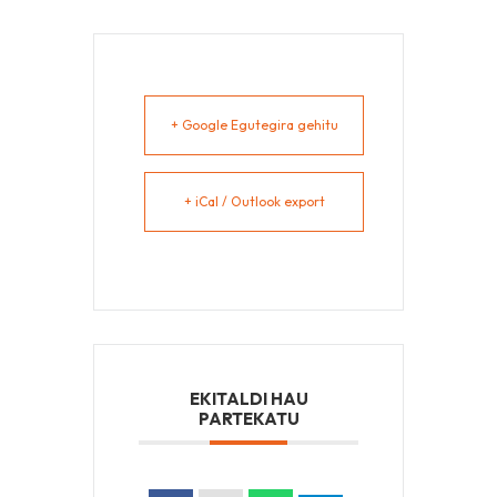
+ Google Egutegira gehitu
+ iCal / Outlook export
EKITALDI HAU
PARTEKATU