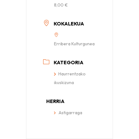
8,00 €
KOKALEKUA
Erribera Kulturgunea
KATEGORIA
Haurrentzako
ikuskizuna
HERRIA
Astigarraga