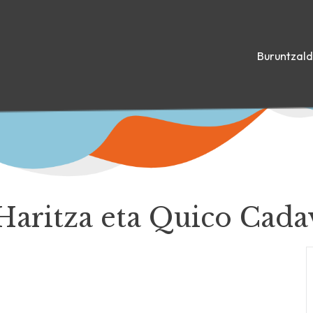
Buruntzal
aritza eta Quico Cada