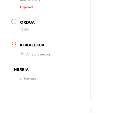
Expired!
ORDUA
17:30
KOKALEKUA
Antziola auzoa
HERRIA
Hernani