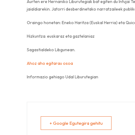
Aurten ere Hernaniko Liburutegiak bat egiten du Intuja
jaialdiarekin. Jatorri desberdinetako narratzaileek publi
Oraingo honetan: Eneko Haritza (Euskal Herria) eta Quic
Hizkuntza: euskaraz eta gaztelaniaz
Sagastialdeko Libgunean.
Ahoz aho egitarau osoa
Informazio gehiago Udal Liburutegian
+ Google Egutegira gehitu