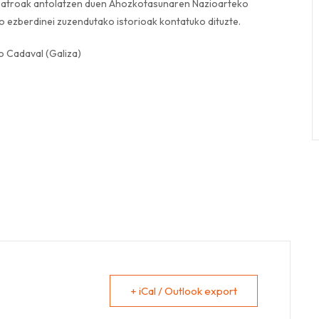
i Teatroak antolatzen duen Ahozkotasunaren Nazioarteko
ko ezberdinei zuzendutako istorioak kontatuko dituzte.
o Cadaval (Galiza)
+ iCal / Outlook export