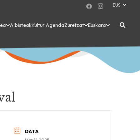
EUS
dea
Albisteak
Kultur Agenda
Zuretzat
Euskara
val
DATA
Mar 14 2025