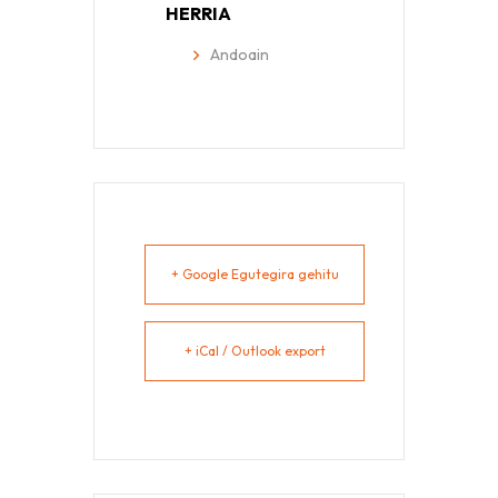
HERRIA
Andoain
+ Google Egutegira gehitu
+ iCal / Outlook export