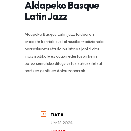
Aldapeko Basque
Latin Jazz
Aldapeko Basque Latin jazz taldearen
proiektu berriak euskal musika tradizionala
berreskuratu eta doinu latinoz jantzi ditu.
Inoiz irudikatu ez dugun edertasun berri
batez sumatuko ditugu ustez zahazkitutzat
hartzen genituen doinu zaharrak.
DATA
Urr 18 2024