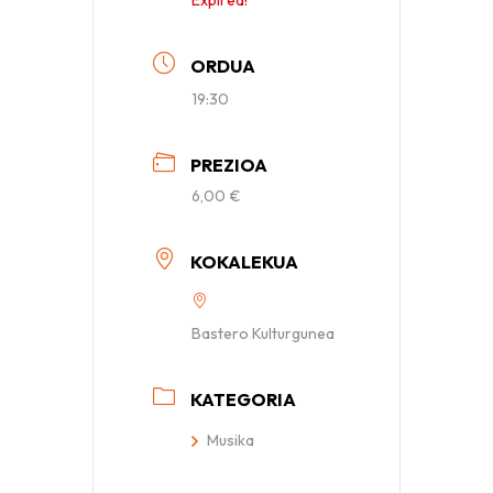
Expired!
ORDUA
19:30
PREZIOA
6,00 €
KOKALEKUA
Bastero Kulturgunea
KATEGORIA
Musika