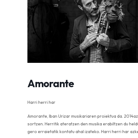
Amorante
Harri herri har
Amorante, Iban Urizar musikariaren proiektua da. 2014az
sortzen. Herritik ateratzen den musika erabiltzen du held
gero erraietatik kontatu ahal izateko. Harri herri har az