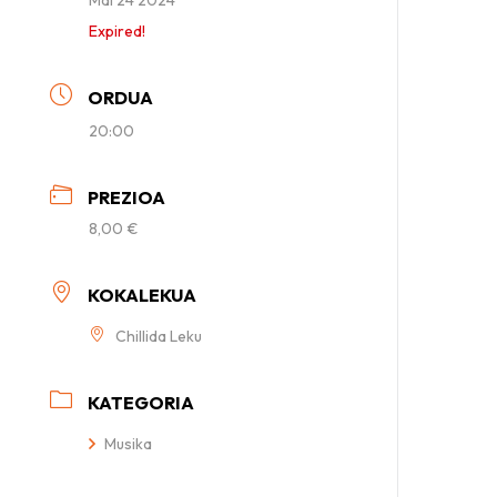
Expired!
ORDUA
20:00
PREZIOA
8,00 €
KOKALEKUA
Chillida Leku
KATEGORIA
Musika