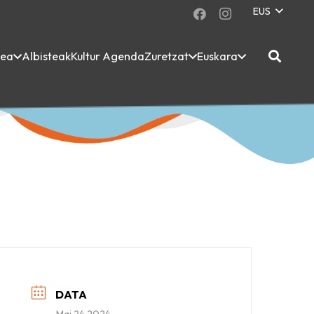
EUS
dea
Albisteak
Kultur Agenda
Zuretzat
Euskara
DATA
Mai 24 2024