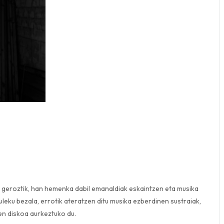
 geroztik, han hemenka dabil emanaldiak eskaintzen eta musika
uleku bezala, errotik ateratzen ditu musika ezberdinen sustraiak,
ken diskoa aurkeztuko du.