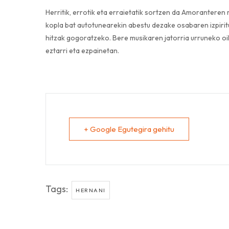
Herritik, errotik eta erraietatik sortzen da Amorantere
kopla bat autotunearekin abestu dezake osabaren izpiritu
hitzak gogoratzeko. Bere musikaren jatorria urruneko oi
eztarri eta ezpainetan.
+ Google Egutegira gehitu
Tags:
HERNANI