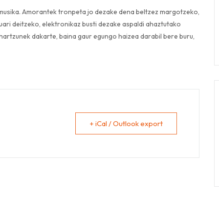
n musika. Amorantek tronpeta jo dezake dena beltzez margotzeko,
ari deitzeko, elektronikaz busti dezake aspaldi ahaztutako
hartzunek dakarte, baina gaur egungo haizea darabil bere buru,
+ iCal / Outlook export