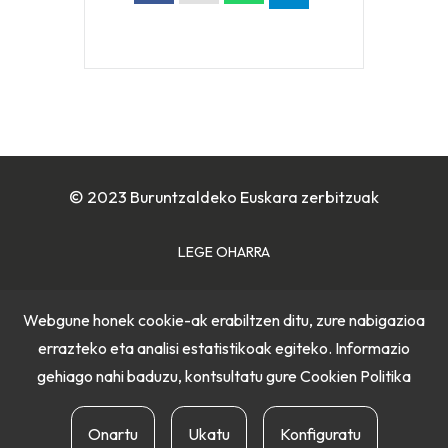
© 2023 Buruntzaldeko Euskara zerbitzuak
LEGE OHARRA
COOKIE POLITIKA
Webgune honek cookie-ak erabiltzen ditu, zure nabigazioa
errazteko eta analisi estatistikoak egiteko. Informazio
PRIBATUTASUN POLITIKA
gehiago nahi baduzu, kontsultatu gure
Cookien Politika
Onartu
Ukatu
Konfiguratu