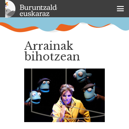
Arrainak
bihotzean