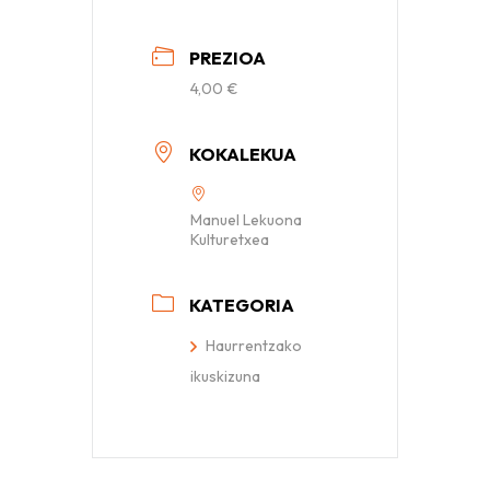
PREZIOA
4,00 €
KOKALEKUA
Manuel Lekuona
Kulturetxea
KATEGORIA
Haurrentzako
ikuskizuna