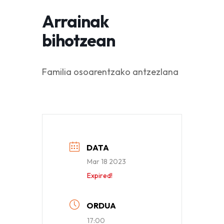
Arrainak
bihotzean
Familia osoarentzako antzezlana
DATA
Mar 18 2023
Expired!
ORDUA
17:00