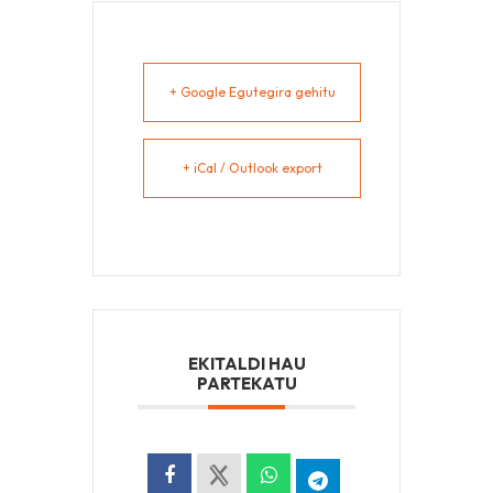
+ Google Egutegira gehitu
+ iCal / Outlook export
EKITALDI HAU
PARTEKATU