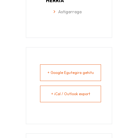
HERRIA
Astigarraga
+ Google Egutegira gehitu
+ iCal / Outlook export