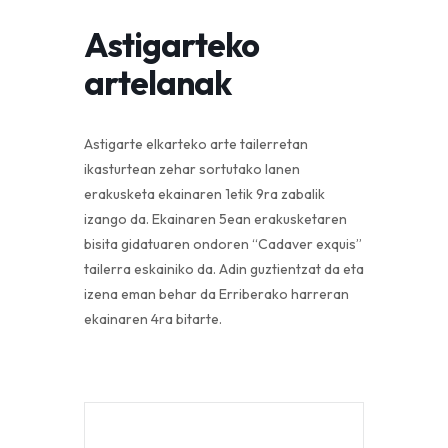
Astigarteko
artelanak
Astigarte elkarteko arte tailerretan
ikasturtean zehar sortutako lanen
erakusketa ekainaren 1etik 9ra zabalik
izango da. Ekainaren 5ean erakusketaren
bisita gidatuaren ondoren “Cadaver exquis”
tailerra eskainiko da. Adin guztientzat da eta
izena eman behar da Erriberako harreran
ekainaren 4ra bitarte.