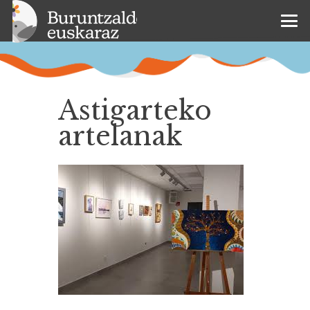
Astigarteko
artelanak