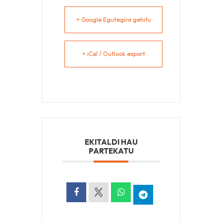
+ Google Egutegira gehitu
+ iCal / Outlook export
EKITALDI HAU
PARTEKATU