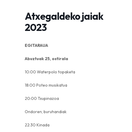
Atxegaldeko jaiak
2023
EGITARAUA
Abuztuak 25, ostirala
10:00 Waterpolo topaketa
18:00 Poteo musikatua
20:00 Txupinazoa
Ondoren, buruhandiak
22:30 Kinada