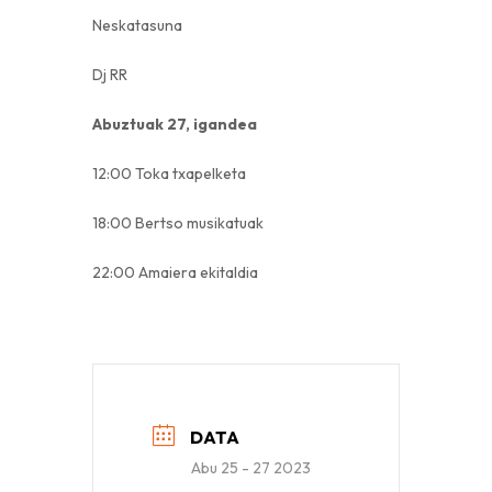
Neskatasuna
Dj RR
Abuztuak 27, igandea
12:00 Toka txapelketa
18:00 Bertso musikatuak
22:00 Amaiera ekitaldia
DATA
Abu 25 - 27 2023