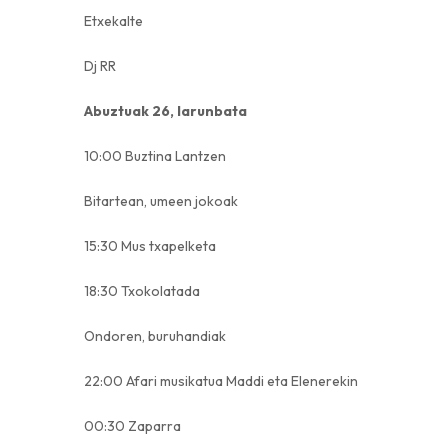
Etxekalte
Dj RR
Abuztuak 26, larunbata
10:00 Buztina Lantzen
Bitartean, umeen jokoak
15:30 Mus txapelketa
18:30 Txokolatada
Ondoren, buruhandiak
22:00 Afari musikatua Maddi eta Elenerekin
00:30 Zaparra