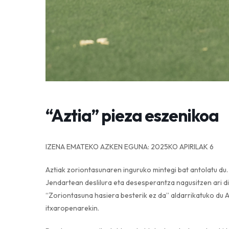
“Aztia” pieza eszenikoa
IZENA EMATEKO AZKEN EGUNA: 2025KO APIRILAK 6
Aztiak zoriontasunaren inguruko mintegi bat antolatu du. 
Jendartean deslilura eta desesperantza nagusitzen ari dir
“Zoriontasuna hasiera besterik ez da” aldarrikatuko du A
itxaropenarekin.