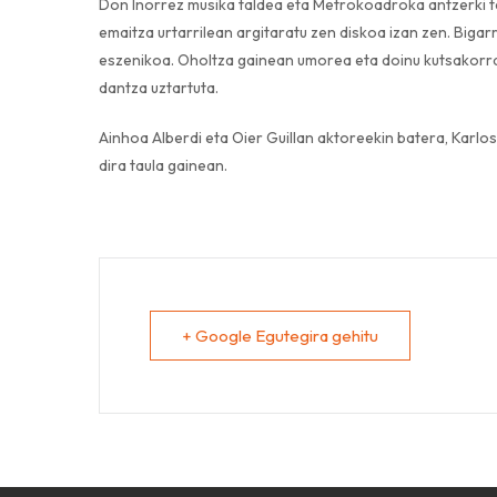
Don Inorrez musika taldea eta Metrokoadroka antzerki t
emaitza urtarrilean argitaratu zen diskoa izan zen. Bigar
eszenikoa. Oholtza gainean umorea eta doinu kutsakorrak
dantza uztartuta.
Ainhoa Alberdi eta Oier Guillan aktoreekin batera, Karl
dira taula gainean.
+ Google Egutegira gehitu