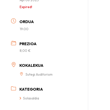
Expired!
ORDUA
19:00
PREZIOA
8,00 €
KOKALEKUA
Sutegi Auditorium
KATEGORIA
Solasaldia