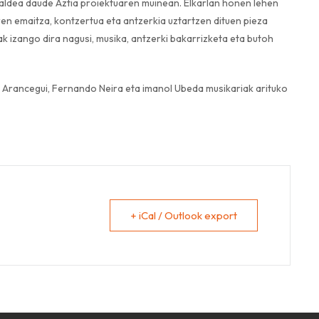
aldea daude Aztia proiektuaren muinean. Elkarlan honen lehen
ren emaitza, kontzertua eta antzerkia uztartzen dituen pieza
 izango dira nagusi, musika, antzerki bakarrizketa eta butoh
os Arancegui, Fernando Neira eta imanol Ubeda musikariak arituko
+ iCal / Outlook export