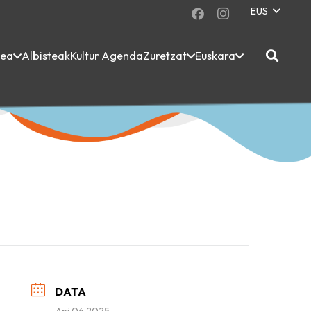
EUS
dea
Albisteak
Kultur Agenda
Zuretzat
Euskara
DATA
Api 06 2025