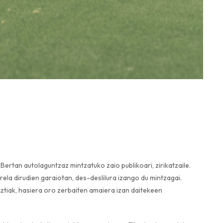
Bertan autolaguntzaz mintzatuko zaio publikoari, zirikatzaile.
ela dirudien garaiotan, des-deslilura izango du mintzagai.
ztiak, hasiera oro zerbaiten amaiera izan daitekeen