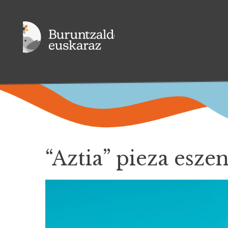
“Aztia” pieza esze