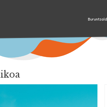
Buruntzal
nikoa