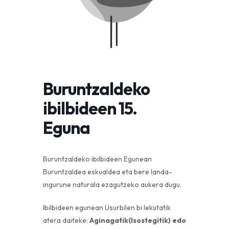
Buruntzaldeko
ibilbideen 15.
Eguna
Buruntzaldeko ibilbideen Egunean
Buruntzaldea eskualdea eta bere landa-
ingurune naturala ezagutzeko aukera dugu.
Ibilbideen egunean Usurbilen bi lekutatik
atera daiteke:
Aginagatik(Isostegitik) edo