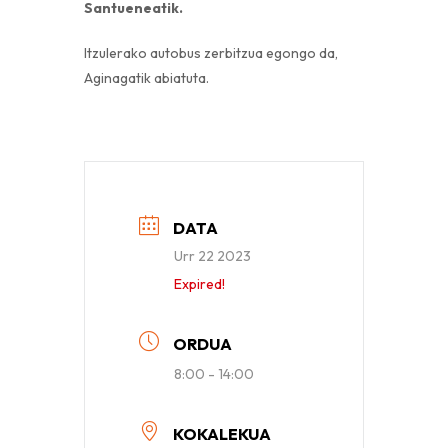
Santueneatik.
Itzulerako autobus zerbitzua egongo da,
Aginagatik abiatuta.
DATA
Urr 22 2023
Expired!
ORDUA
8:00 - 14:00
KOKALEKUA