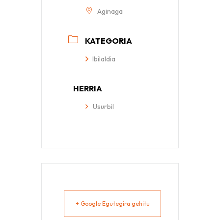
Aginaga
KATEGORIA
Ibilaldia
HERRIA
Usurbil
+ Google Egutegira gehitu